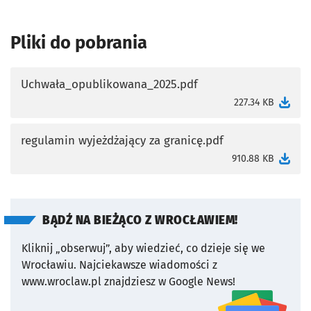
Pliki do pobrania
Uchwała_opublikowana_2025.pdf
otworzy się w nowej karcie
227.34 KB
regulamin wyjeżdżający za granicę.pdf
otworzy się w nowej karcie
910.88 KB
BĄDŹ NA BIEŻĄCO Z WROCŁAWIEM!
Kliknij „obserwuj”, aby wiedzieć, co dzieje się we
Wrocławiu.
Najciekawsze wiadomości z
www.wroclaw.pl znajdziesz w Google News!