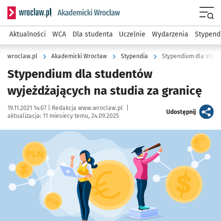
Serwis informacyjny wroclaw.pl podserwis: Akademicki Wro
Men
Aktualności
WCA
Dla studenta
Uczelnie
Wydarzenia
Stypend
wroclaw.pl
Akademicki Wrocław
Stypendia
Stypendium dla stude
Stypendium dla studentów
wyjeżdżających na studia za granicę
Data publikacji:
Autor:
19.11.2021 14:07 |
Redakcja www.wroclaw.pl
|
artykuł
Udostępnij
aktualizacja:
11 miesiecy temu, 24.09.2025
Kliknij, aby powiększyć