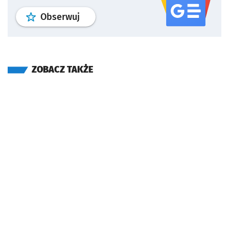
profil
google news
serwisu wroclaw
Obserwuj
ZOBACZ TAKŻE