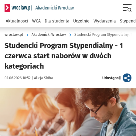
Serwis informacyjny wroclaw.pl podserwis: Akademicki Wro
Men
Aktualności
WCA
Dla studenta
Uczelnie
Wydarzenia
Stypend
wroclaw.pl
Akademicki Wrocław
Studencki Program Stypendialny. 1 c
Studencki Program Stypendialny - 1
czerwca start naborów w dwóch
kategoriach
Data publikacji:
Autor:
artykuł
01.06.2026 10:52 |
Alicja Skiba
Udostępnij
Kliknij, aby powiększyć