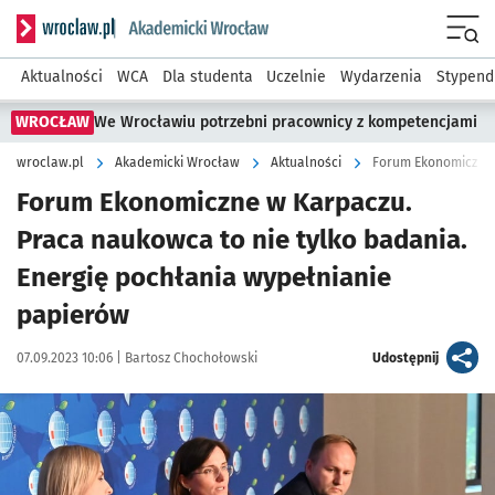
Serwis informacyjny wroclaw.pl podserwis: Akademicki Wro
Men
Aktualności
WCA
Dla studenta
Uczelnie
Wydarzenia
Stypend
WROCŁAW
We Wrocławiu potrzebni pracownicy z kompetencjami
wroclaw.pl
Akademicki Wrocław
Aktualności
Forum Ekonomiczne w Karpaczu.
Praca naukowca to nie tylko badania.
Energię pochłania wypełnianie
papierów
Data publikacji:
Autor:
artykuł
07.09.2023 10:06 |
Bartosz Chochołowski
Udostępnij
Kliknij, aby zobaczyć galerię