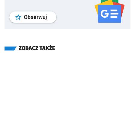
profil
google news
serwisu wroclaw
Obserwuj
ZOBACZ TAKŻE