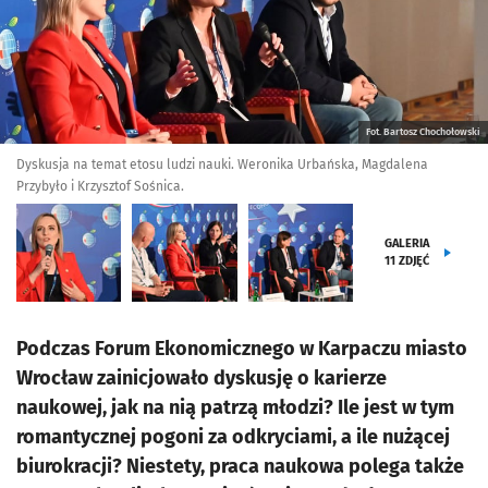
Fot. Bartosz Chochołowski
Dyskusja na temat etosu ludzi nauki. Weronika Urbańska, Magdalena
Przybyło i Krzysztof Sośnica.
GALERIA
11
ZDJĘĆ
Podczas Forum Ekonomicznego w Karpaczu miasto
Wrocław zainicjowało dyskusję o karierze
naukowej, jak na nią patrzą młodzi? Ile jest w tym
romantycznej pogoni za odkryciami, a ile nużącej
biurokracji? Niestety, praca naukowa polega także