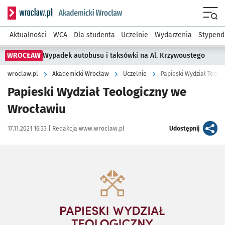
Serwis informacyjny wroclaw.pl podserwis: Akademicki Wro
Men
Aktualności
WCA
Dla studenta
Uczelnie
Wydarzenia
Stypend
WROCŁAW
Wypadek autobusu i taksówki na Al. Krzywoustego
wroclaw.pl
Akademicki Wrocław
Uczelnie
Papieski Wydział Teolo
Papieski Wydział Teologiczny we
Wrocławiu
Data publikacji:
Autor:
artykuł
17.11.2021 16:33 |
Redakcja www.wroclaw.pl
Udostępnij
Kliknij, aby powiększyć