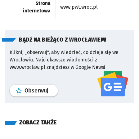
Strona
otworzy się w nowe
www.pwt.wroc.pl
internetowa
BĄDŹ NA BIEŻĄCO Z WROCŁAWIEM!
Kliknij „obserwuj”, aby wiedzieć, co dzieje się we
Wrocławiu.
Najciekawsze wiadomości z
www.wroclaw.pl znajdziesz w Google News!
profil
google news
serwisu wroclaw
Obserwuj
ZOBACZ TAKŻE