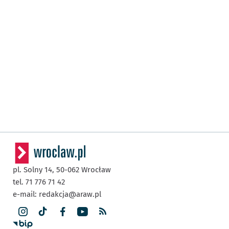
pl. Solny 14,
50-062
Wrocław
tel. 71 776 71 42
e-mail:
redakcja@araw.pl