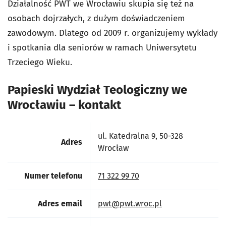
Działalność PWT we Wrocławiu skupia się też na
osobach dojrzałych, z dużym doświadczeniem
zawodowym. Dlatego od 2009 r. organizujemy wykłady
i spotkania dla seniorów w ramach Uniwersytetu
Trzeciego Wieku.
Papieski Wydział Teologiczny we
Wrocławiu – kontakt
ul. Katedralna 9, 50-328
Adres
Wrocław
Numer telefonu
71 322 99 70
Adres email
pwt@pwt.wroc.pl