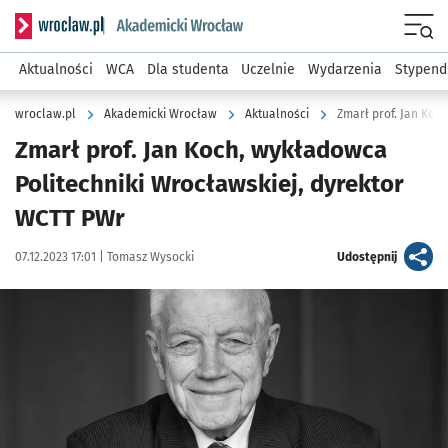
Serwis informacyjny wroclaw.pl podserwis: Akademicki Wro
Men
Aktualności
WCA
Dla studenta
Uczelnie
Wydarzenia
Stypend
wroclaw.pl
Akademicki Wrocław
Aktualności
Zmarł prof. Jan Koc
Zmarł prof. Jan Koch, wykładowca
Politechniki Wrocławskiej, dyrektor
WCTT PWr
Data publikacji:
Autor:
artykuł
07.12.2023 17:01 |
Tomasz Wysocki
Udostępnij
Kliknij, aby powiększyć