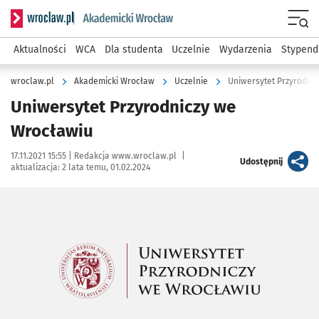
Serwis informacyjny wroclaw.pl podserwis: Akademicki Wro
Men
Aktualności
WCA
Dla studenta
Uczelnie
Wydarzenia
Stypend
wroclaw.pl
Akademicki Wrocław
Uczelnie
Uniwersytet Przyrodnic
Uniwersytet Przyrodniczy we
Wrocławiu
Data publikacji:
Autor:
17.11.2021 15:55 |
Redakcja www.wroclaw.pl
|
artykuł
Udostępnij
aktualizacja:
2 lata temu, 01.02.2024
Kliknij, aby powiększyć