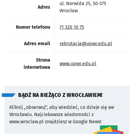
ul. Norwida 25, 50-375
Adres
Wrocław
Numer telefonu
71 320 10 75
Adres email
rekrutacja@upwr.edu.pl
Strona
otworzy się w now
www.upwr.edu.pl
internetowa
BĄDŹ NA BIEŻĄCO Z WROCŁAWIEM!
Kliknij „obserwuj”, aby wiedzieć, co dzieje się we
Wrocławiu.
Najciekawsze wiadomości z
www.wroclaw.pl znajdziesz w Google News!