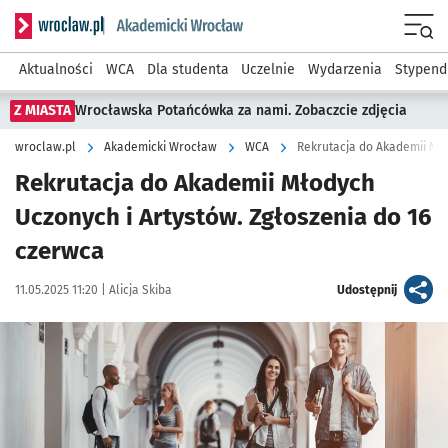
Serwis informacyjny wroclaw.pl podserwis: Akademicki Wro
Men
Aktualności
WCA
Dla studenta
Uczelnie
Wydarzenia
Stypend
Z MIASTA
Wrocławska Potańcówka za nami. Zobaczcie zdjęcia
wroclaw.pl
Akademicki Wrocław
WCA
Rekrutacja do Akademii Mło
Rekrutacja do Akademii Młodych
Uczonych i Artystów. Zgłoszenia do 16
czerwca
Data publikacji:
Autor:
artykuł
11.05.2025 11:20 |
Alicja Skiba
Udostępnij
Kliknij, aby powiększyć