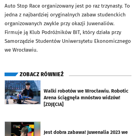
Auto Stop Race organizowany jest po raz trzynasty. To
jedna z najbardziej oryginalnych zabaw studenckich
organizowanych zwykle przy okazji Juwenaliów.
Firmuje ją Klub Podróżników BIT, który działa przy
Samorządzie Studentów Uniwersytetu Ekonomicznego
we Wrocławiu.
ZOBACZ RÓWNIEŻ
otworzy się w nowej karcie
Walki robotów we Wrocławiu. Robotic
Arena ściągnęła mnóstwo widzów!
[ZDJĘCIA]
otworzy się w nowej karcie
Jest dobra zabawa! Juwenalia 2023 we