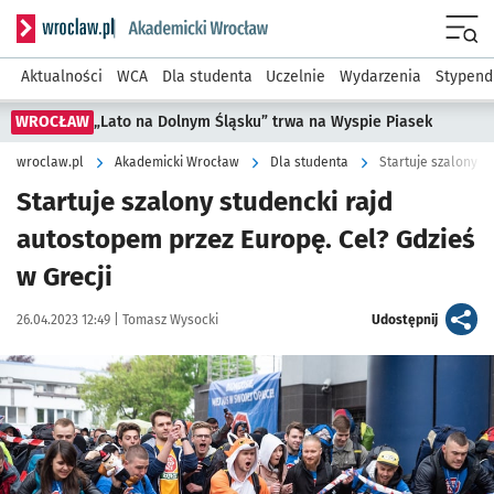
Serwis informacyjny wroclaw.pl podserwis: Akademicki Wro
Men
Aktualności
WCA
Dla studenta
Uczelnie
Wydarzenia
Stypend
WROCŁAW
„Lato na Dolnym Śląsku” trwa na Wyspie Piasek
wroclaw.pl
Akademicki Wrocław
Dla studenta
Startuje szalony s
Startuje szalony studencki rajd
autostopem przez Europę. Cel? Gdzieś
w Grecji
Data publikacji:
Autor:
artykuł
26.04.2023 12:49 |
Tomasz Wysocki
Udostępnij
Kliknij, aby powiększyć