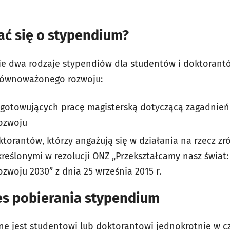
ać się o stypendium?
ie dwa rodzaje stypendiów dla studentów i doktorant
 zrównoważonego rozwoju:
gotowujących pracę magisterską dotyczącą zagadnień
ozwoju
ktorantów, którzy angażują się w działania na rzecz 
kreślonymi w rezolucji ONZ „Przekształcamy nasz świat
woju 2030” z dnia 25 września 2015 r.
es pobierania stypendium
 jest studentowi lub doktorantowi jednokrotnie w cz