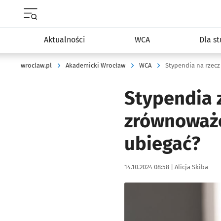
Menu główne portalu wroclaw.pl
Aktualności
WCA
Dla s
wroclaw.pl
Akademicki Wrocław
WCA
Stypendia na rzec
Stypendia z
zrównoważo
ubiegać?
Data publikacji:
Autor:
14.10.2024 08:58 |
Alicja Skiba
Kliknij, aby powiększyć