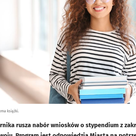
yma książki.
rnika rusza nabór wniosków o stypendium z zakr
oju. Program jest odpowiedzią Miasta na potrze