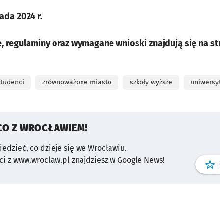
ada 2024 r.
, regulaminy oraz wymagane wnioski znajdują się
na st
studenci
zrównoważone miasto
szkoły wyższe
uniwersy
CO Z WROCŁAWIEM!
wiedzieć, co dzieje się we Wrocławiu.
i z www.wroclaw.pl znajdziesz w Google News!