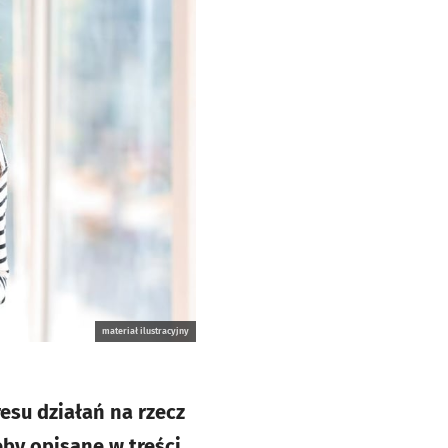
materiał ilustracyjny
esu działań na rzecz
by opisane w treści