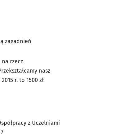
cą zagadnień
e
 na rzecz
Przekształcamy nasz
015 r. to 1500 zł
Współpracy z Uczelniami
 7