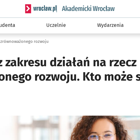
Serwis informacyjny wroclaw.pl podserwis: Akade
tudenta
Uczelnie
Wydarzenia
z zrównoważonego rozwoju
 zakresu działań na rzecz
nego rozwoju. Kto może s