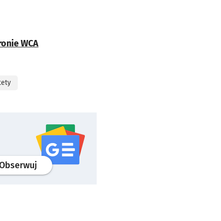
ronie WCA
tety
profil
google news
serwisu wroclaw.pl
Obserwuj