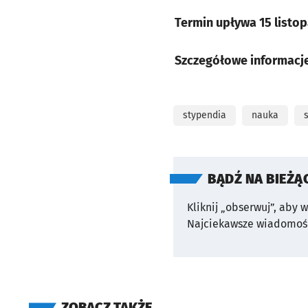
Termin upływa 15 listop
Szczegółowe informacje
stypendia
nauka
BĄDŹ NA BIEŻĄ
Kliknij „obserwuj”, aby 
Najciekawsze wiadomośc
ZOBACZ TAKŻE