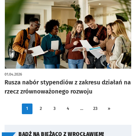
01.04.2026
Rusza nabór stypendiów z zakresu działań na
rzecz zrównoważonego rozwoju
1
2
3
4
…
23
»
BĄDŹ NA BIEŻĄCO Z WROCŁAWIEM!