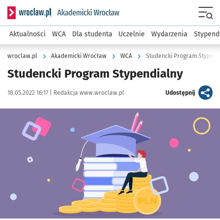
Serwis informacyjny wroclaw.pl podserwis: Akademicki Wro
Men
Aktualności
WCA
Dla studenta
Uczelnie
Wydarzenia
Stypend
wroclaw.pl
Akademicki Wrocław
WCA
Studencki Program Stypend
Studencki Program Stypendialny
Data publikacji:
Autor:
artykuł
18.05.2022 16:17 |
Redakcja www.wroclaw.pl
Udostępnij
Kliknij, aby powiększyć