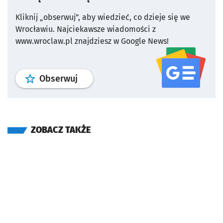
Kliknij „obserwuj”, aby wiedzieć, co dzieje się we
Wrocławiu.
Najciekawsze wiadomości z
www.wroclaw.pl znajdziesz w Google News!
profil
google news
serwisu wroclaw
Obserwuj
ZOBACZ TAKŻE