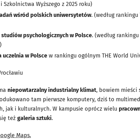
 i Szkolnictwa Wyższego z 2025 roku)
badań wśród polskich uniwersytetów
. (według rankingu
h studiów psychologicznych w Polsce
. (według ranking
)
a uczelnia w Polsce
w rankingu ogólnym THE World Univ
rocławiu
 ma
niepowtarzalny industrialny klimat
, bowiem mieści 
rodukowano tam pierwsze komputery, dziś to multimed
, jak i kulturalnych. W kampusie oprócz wielu
pracown
się też
galeria sztuki
.
Google Maps.