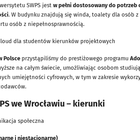
wersytetu SWPS jest
w pełni dostosowany do potrzeb 
ości
. W budynku znajdują się winda, toalety dla osób 
ortu osób z niepełnosprawnością.
Cloud dla studentów kierunków projektowych
 w Polsce
przystąpiliśmy do prestiżowego programu
Ado
 wyższe na całym świecie, umożliwiając osobom studiuj
ych umiejętności cyfrowych, w tym w zakresie wykorzys
acodawców.
PS we Wrocławiu – kierunki
ikacja społeczna
narne i niestacjonarne)