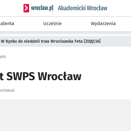
Serwis informacyjny wroclaw.pl podserwis: Akade
tudenta
Uczelnie
Wydarzenia
 W Rynku do niedzieli trwa Wrocławska Feta [ZDJĘCIA]
WPS
et SWPS Wrocław
oclaw.pl