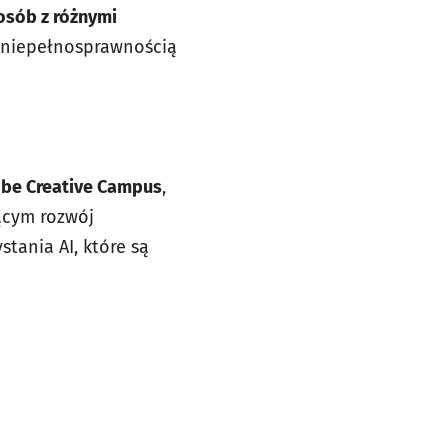
osób z różnymi
z niepełnosprawnością
be Creative Campus
,
ącym rozwój
tania AI, które są