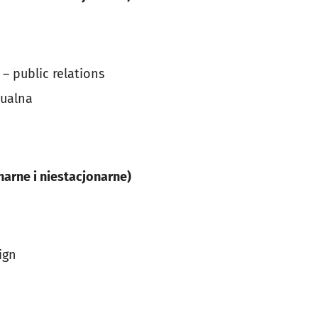
– public relations
zualna
narne i niestacjonarne)
ign