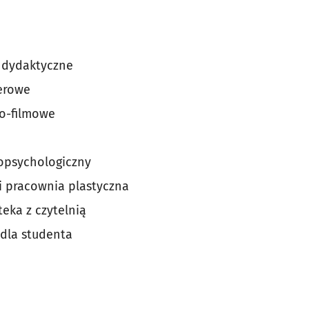
 dydaktyczne
erowe
no-filmowe
opsychologiczny
 i pracownia plastyczna
eka z czytelnią
 dla studenta