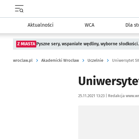
Menu główne portalu wroclaw.pl
Aktualności
WCA
Dla s
Z MIASTA
Pyszne sery, wspaniałe wędliny, wyborne słodkości.
wroclaw.pl
Akademicki Wrocław
Uczelnie
Uniwersytet S
Uniwersyt
Data publikacji:
Autor:
25.11.2021 13:23 |
Redakcja www.wr
Kliknij, aby powiększyć