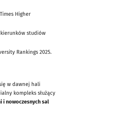
 Times Higher
u kierunków studiów
ersity Rankings 2025.
się w dawnej hali
ialny kompleks służący
i i nowoczesnych sal