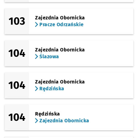
Sprawdź p
Bałtycka
Bałtycka
103
Zajezdnia Obornicka
Sprawdź p
Bezpiecz
Bezpieczna
Pracze Odrzańskie
Sprawdź p
Paprotna
Paprotna
Przystanek na życzenie
NŻ
104
Zajezdnia Obornicka
Sprawdź p
Zajezdni
Zajezdnia Obornicka
Ślazowa
104
Zajezdnia Obornicka
Rędzińska
104
Rędzińska
Zajezdnia Obornicka