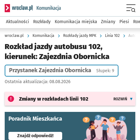
Serwis informacyjny wroclaw.pl podserwis: Komunikacja
Menu
Aktualności
Rozkłady
Komunikacja miejska
Zmiany
Piesi
Row
wroclaw.pl
Komunikacja
Rozkłady jazdy MPK
Linia 102
Autobu
Rozkład jazdy autobusu 102,
kierunek: Zajezdnia Obornicka
Przystanek Zajezdnia Obornicka
Słupek: 9
Ostatnia aktualizacja:
08.08.2026
Zmiany w rozkładach
linii 102
ROZWIŃ
Poradnik Mieszkańca
- otworzy się w nowej karcie
Znajdź odpowiedź!