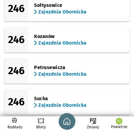
246
Sołtysowice
Zajezdnia Obornicka
246
Kozanów
Zajezdnia Obornicka
246
Petrusewicza
Zajezdnia Obornicka
246
Sucha
Zajezdnia Obornicka
Strona główna - wroclaw.pl
Powietrze
Rozkłady
Bilety
Zmiany
246
Zajezdnia Obornicka