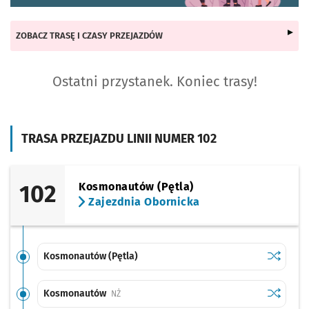
ZOBACZ TRASĘ I CZASY PRZEJAZDÓW
Ostatni przystanek. Koniec trasy!
TRASA PRZEJAZDU LINII NUMER 102
102
Kosmonautów (Pętla)
Zajezdnia Obornicka
Sprawdź p
Kosmonau
Kosmonautów (Pętla)
Sprawdź p
Kosmona
Kosmonautów
Przystanek na życzenie
NŻ