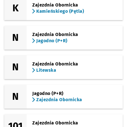
K
Zajezdnia Obornicka
Sprawdź p
Dzielna
Dzielna
Kamieńskiego (Pętla)
Sprawdź p
Wiślańsk
Wiślańska
N
Zajezdnia Obornicka
Jagodno (P+R)
Sprawdź p
Kolista
Kolista
Sprawdź p
Kwiska
Kwiska
N
Zajezdnia Obornicka
Litewska
Sprawdź p
Małopan
Małopanewska
Sprawdź p
Niedźwie
Niedźwiedzia
N
Jagodno (P+R)
Zajezdnia Obornicka
Sprawdź p
Głogows
Głogowska
Sprawdź p
Szczepin
Szczepin
101
Zajezdnia Obornicka