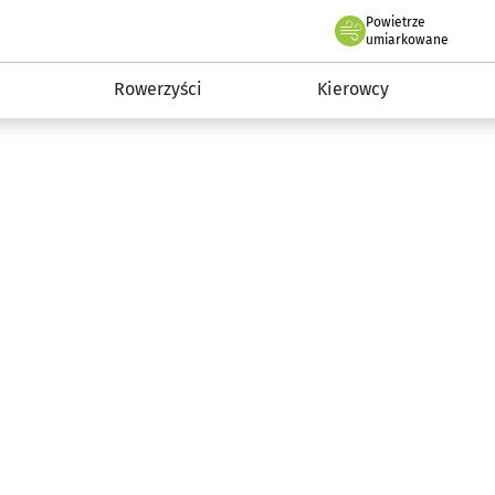
Powietrze
we Wrocławiu
munikacja
umiarkowane
Rowerzyści
Kierowcy