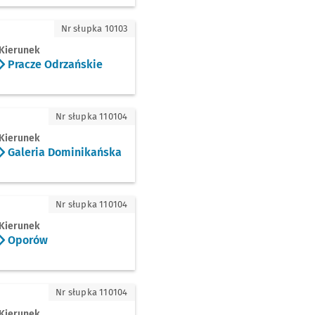
cze Odrzańskie
Nr słupka 10103
Kierunek
Pracze Odrzańskie
eria Dominikańska
Nr słupka 110104
Kierunek
Galeria Dominikańska
rów
Nr słupka 110104
Kierunek
Oporów
nołtów
Nr słupka 110104
Kierunek