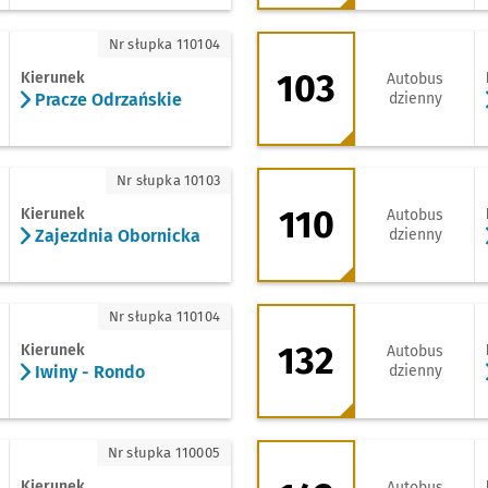
racze Odrzańskie
103 - kierunek Pra
Nr słupka 110104
103
Kierunek
Autobus
Pracze Odrzańskie
dzienny
ajezdnia Obornicka
110 - kierunek Gal
Nr słupka 10103
110
Kierunek
Autobus
Zajezdnia Obornicka
dzienny
iny - Rondo
132 - kierunek Opo
Nr słupka 110104
132
Kierunek
Autobus
Iwiny - Rondo
dzienny
romera
142 - kierunek Jar
Nr słupka 110005
Kierunek
Autobus