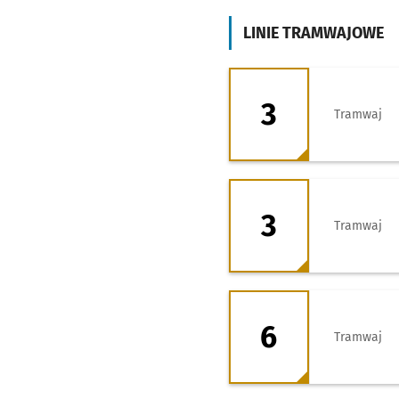
LINIE TRAMWAJOWE
3 - kierunek Leśn
3
Tramwaj
3 - kierunek Zaje
3
Tramwaj
6 - kierunek Krzy
6
Tramwaj