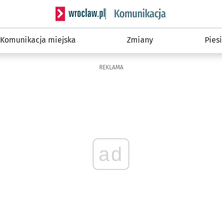
Serwis informacyjny wroclaw.pl podserwis: Ko
Komunikacja miejska
Zmiany
Piesi
REKLAMA
ad