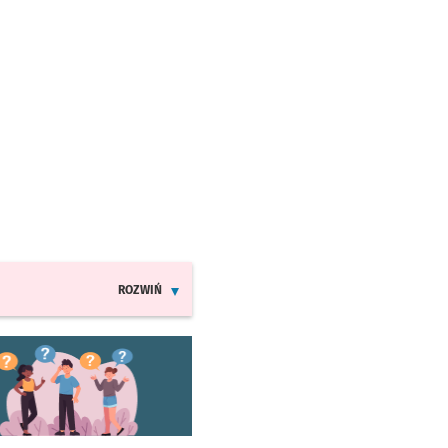
ROZWIŃ
INFORMACJE O ZMIANACH W ROZKŁADACH JAZDY MPK
worzy się w nowej karcie