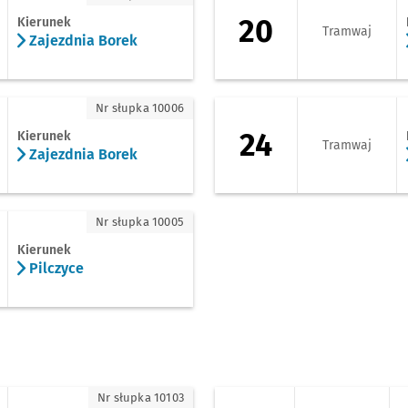
20
Kierunek
Tramwaj
Zajezdnia Borek
ezdnia Borek
24 - kierunek Kowa
Nr słupka 10006
24
Kierunek
Tramwaj
Zajezdnia Borek
czyce
Nr słupka 10005
Kierunek
Pilczyce
ezdnia Obornicka
D - kierunek Giełd
Nr słupka 10103