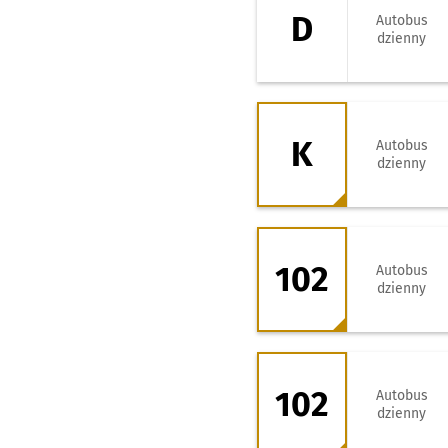
D
Autobus
dzienny
K - kierunek Gaj -
K
Autobus
dzienny
102 - kierunek Z
102
Autobus
dzienny
102 - kierunek K
102
Autobus
dzienny