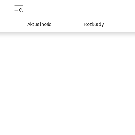
Menu główne portalu wroclaw.pl
Aktualności
Rozkłady