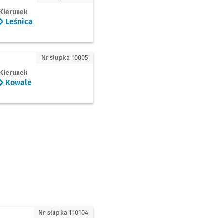
Kierunek
Leśnica
le
Nr słupka 10005
Kierunek
Kowale
owa (Centrum Hurtu)
Nr słupka 110104