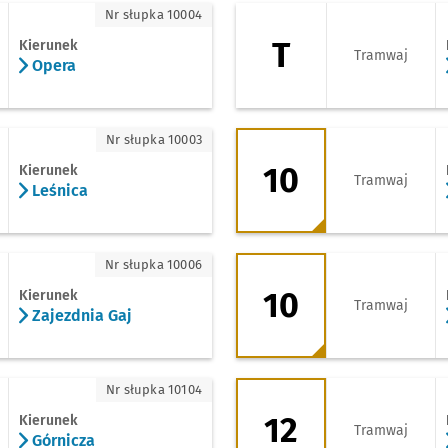
ra
T - kierunek Zajezd
Nr słupka 10004
T
Kierunek
Tramwaj
Opera
nica
10 - kierunek Bisku
Nr słupka 10003
10
Kierunek
Tramwaj
Leśnica
ezdnia Gaj
10 - kierunek Zajez
Nr słupka 10006
10
Kierunek
Tramwaj
Zajezdnia Gaj
nicza
12 - kierunek Świd
Nr słupka 10104
12
Kierunek
Tramwaj
Górnicza