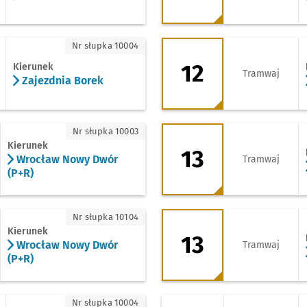
ezdnia Borek
12 - kierunek Górni
Nr słupka 10004
12
Kierunek
Tramwaj
Zajezdnia Borek
ocław Nowy Dwór (P+R)
13 - kierunek Stadi
Nr słupka 10003
Kierunek
13
Wrocław Nowy Dwór
Tramwaj
(P+R)
ocław Nowy Dwór (P+R)
13 - kierunek Zajez
Nr słupka 10104
Kierunek
13
Wrocław Nowy Dwór
Tramwaj
(P+R)
ezdnia Borek
20 - kierunek Leśni
Nr słupka 10004