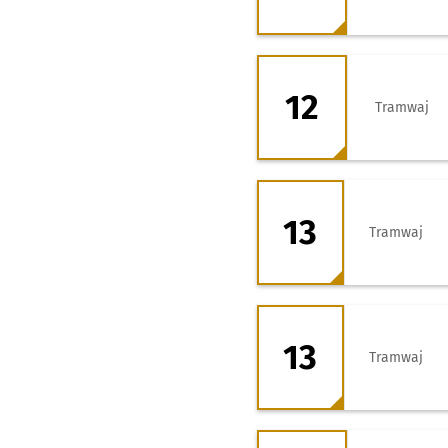
12 - kierunek Zaj
12
Tramwaj
13 - kierunek Wr
13
Tramwaj
13 - kierunek Wr
13
Tramwaj
18 - kierunek Zaj