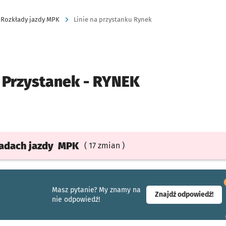
Rozkłady jazdy MPK
Linie na przystanku Rynek
Przystanek -
RYNEK
ładach
jazdy
MPK
( 17 zmian )
Masz pytanie? My znamy na
- ot
Znajdź odpowiedź!
nie odpowiedź!