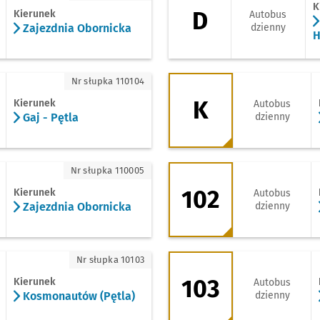
K
D
Kierunek
Autobus
Zajezdnia Obornicka
dzienny
H
 Pętla
K - kierunek Kamie
Nr słupka 110104
K
Kierunek
Autobus
Gaj - Pętla
dzienny
ajezdnia Obornicka
102 - kierunek Kos
Nr słupka 110005
102
Kierunek
Autobus
Zajezdnia Obornicka
dzienny
osmonautów (Pętla)
103 - kierunek Zaj
Nr słupka 10103
103
Kierunek
Autobus
Kosmonautów (Pętla)
dzienny