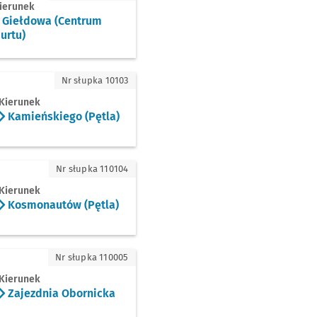
ierunek
Giełdowa (Centrum
urtu)
ńskiego (Pętla)
Nr słupka 10103
Kierunek
Kamieńskiego (Pętla)
monautów (Pętla)
Nr słupka 110104
Kierunek
Kosmonautów (Pętla)
ezdnia Obornicka
Nr słupka 110005
Kierunek
Zajezdnia Obornicka