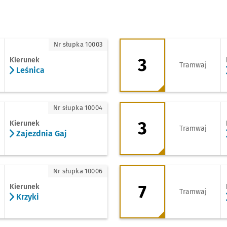
ica
3 - kierunek Księże
Nr słupka 10003
3
Kierunek
Tramwaj
Leśnica
zdnia Gaj
3 - kierunek Zajezd
Nr słupka 10004
3
Kierunek
Tramwaj
Zajezdnia Gaj
ki
7 - kierunek Klecin
Nr słupka 10006
7
Kierunek
Tramwaj
Krzyki