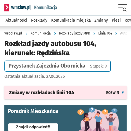
Serwis informacyjny wroclaw.pl podserwis: Komunikacja
Menu
Aktualności
Rozkłady
Komunikacja miejska
Zmiany
Piesi
Row
wroclaw.pl
Komunikacja
Rozkłady jazdy MPK
Linia 104
Autobu
Rozkład jazdy autobusu 104,
kierunek: Rędzińska
Przystanek Zajezdnia Obornicka
Słupek: 9
Ostatnia aktualizacja:
27.06.2026
Zmiany w rozkładach
linii 104
ROZWIŃ
Poradnik Mieszkańca
- otworzy się w nowej karcie
Znajdź odpowiedź!