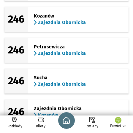
246
Kozanów
Zajezdnia Obornicka
246
Petrusewicza
Zajezdnia Obornicka
246
Sucha
Zajezdnia Obornicka
246
Zajezdnia Obornicka
Kozanów
Strona główna - wroclaw.pl
Powietrze
Rozkłady
Bilety
Zmiany