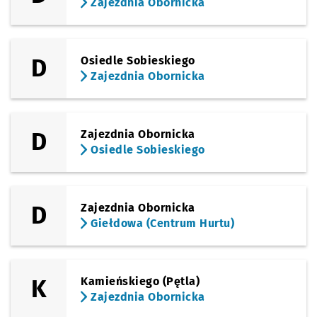
Zajezdnia Obornicka
(Maślicka)
Sprawdź propo
Rędzińska (Cm
Czas prze
Rędzińska (Cmentarz)
36'
(Rędzińska)
D
Osiedle Sobieskiego
Sprawdź propo
Turoszowska
Czas prze
Turoszowska
38'
Zajezdnia Obornicka
(Rędzińska)
Sprawdź propo
Rędzińska
Czas prze
Rędzińska
39'
D
Zajezdnia Obornicka
Osiedle Sobieskiego
D
Zajezdnia Obornicka
Giełdowa (Centrum Hurtu)
K
Kamieńskiego (Pętla)
Zajezdnia Obornicka