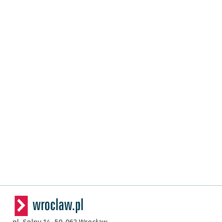
pl. Solny 14,
50-062
Wrocław