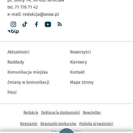
tel. 71 776 71 42
e-mail:
redakcja@araw.pl
Aktualności
Rowerzyści
Rozkłady
Kierowcy
Komunikacja miejska
Kontakt
Zmiany w komunikacji
Mapa strony
Piesi
Inne informacje
Redakcja
Deklaracja dostępności
Newsletter
Regulamin
Regulamin konkursów
Polityka prywatności
Strona główna - wroclaw.pl
Ustawienia cookies