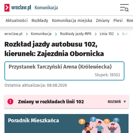
Serwis informacyjny wroclaw.pl podserwis: Komunikacja
Menu
Aktualności
Rozkłady
Komunikacja miejska
Zmiany
Piesi
Row
wroclaw.pl
Komunikacja
Rozkłady jazdy MPK
Linia 102
Autobu
Rozkład jazdy autobusu 102,
kierunek: Zajezdnia Obornicka
Przystanek Tarczyński Arena (Królewiecka)
Słupek: 18502
Ostatnia aktualizacja:
08.08.2026
Zmiany w rozkładach
linii 102
ROZWIŃ
Poradnik Mieszkańca