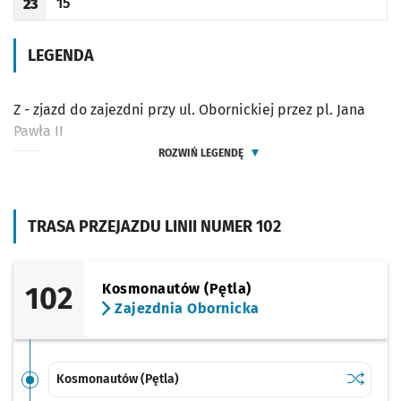
15
23
Odjazd
minut po godzinie 23
Godzina odjazdu
LEGENDA
Z - zjazd do zajezdni przy ul. Obornickiej przez pl. Jana
Pawła II
ROZWIŃ LEGENDĘ
TRASA PRZEJAZDU LINII NUMER 102
102
Kosmonautów (Pętla)
Zajezdnia Obornicka
Sprawdź p
Kosmonau
Kosmonautów (Pętla)