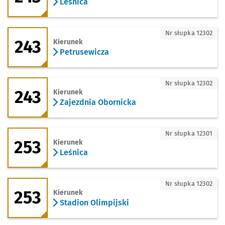
Leśnica
243 - kierunek Petrusewicza
Nr słupka 12302
243
Kierunek
Petrusewicza
243 - kierunek Zajezdnia Obornicka
Nr słupka 12302
243
Kierunek
Zajezdnia Obornicka
253 - kierunek Leśnica
Nr słupka 12301
253
Kierunek
Leśnica
253 - kierunek Stadion Olimpijski
Nr słupka 12302
253
Kierunek
Stadion Olimpijski