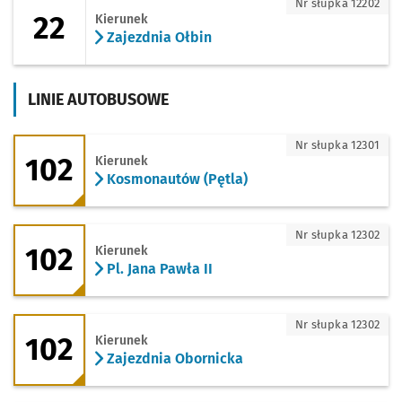
22 - kierunek Zajezdnia Ołbin
Nr słupka 12202
22
Kierunek
Zajezdnia Ołbin
LINIE AUTOBUSOWE
102 - kierunek Kosmonautów (Pętla)
Nr słupka 12301
102
Kierunek
Kosmonautów (Pętla)
102 - kierunek Pl. Jana Pawła II
Nr słupka 12302
102
Kierunek
Pl. Jana Pawła II
102 - kierunek Zajezdnia Obornicka
Nr słupka 12302
102
Kierunek
Zajezdnia Obornicka