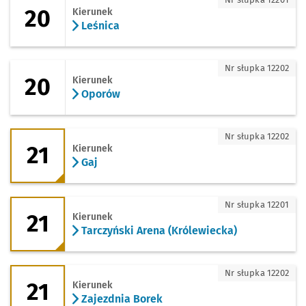
20
Kierunek
Leśnica
20 - kierunek Oporów
Nr słupka 12202
20
Kierunek
Oporów
21 - kierunek Gaj
Nr słupka 12202
21
Kierunek
Gaj
21 - kierunek Tarczyński Arena (Królewi
Nr słupka 12201
21
Kierunek
Tarczyński Arena (Królewiecka)
21 - kierunek Zajezdnia Borek
Nr słupka 12202
21
Kierunek
Zajezdnia Borek