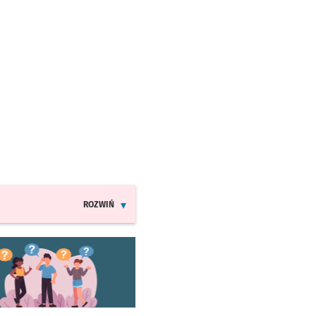
ROZWIŃ
INFORMACJE O ZMIANACH W ROZKŁADACH JAZDY MPK
worzy się w nowej karcie