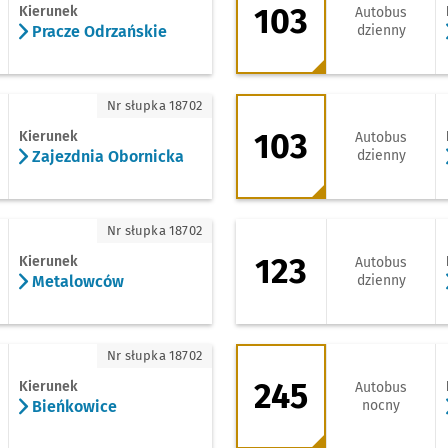
103
Kierunek
Autobus
Pracze Odrzańskie
dzienny
ajezdnia Obornicka
103 - kierunek Jan
Nr słupka 18702
103
Kierunek
Autobus
Zajezdnia Obornicka
dzienny
etalowców
123 - kierunek Leśn
Nr słupka 18702
123
Kierunek
Autobus
Metalowców
dzienny
ieńkowice
245 - kierunek Pra
Nr słupka 18702
245
Kierunek
Autobus
Bieńkowice
nocny