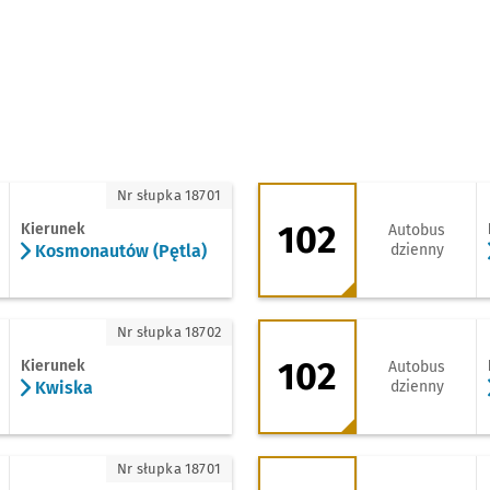
osmonautów (Pętla)
102 - kierunek Pl. J
Nr słupka 18701
102
Kierunek
Autobus
Kosmonautów (Pętla)
dzienny
wiska
102 - kierunek Zaj
Nr słupka 18702
102
Kierunek
Autobus
Kwiska
dzienny
racze Odrzańskie
103 - kierunek Pl. J
Nr słupka 18701