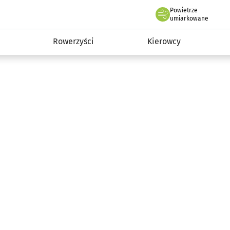
Powietrze
we Wrocławiu
munikacja
umiarkowane
Rowerzyści
Kierowcy