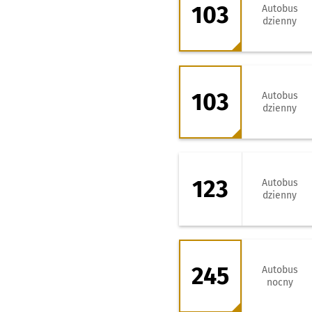
103
Autobus
dzienny
103 - kierunek Z
103
Autobus
dzienny
123 - kierunek M
123
Autobus
dzienny
245 - kierunek B
245
Autobus
nocny