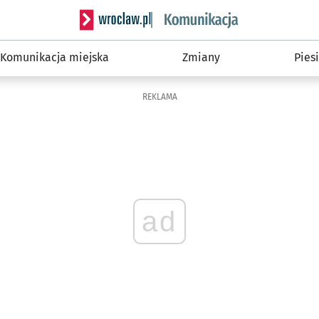
Serwis informacyjny wroclaw.pl podserwis: Ko
Komunikacja miejska
Zmiany
Piesi
REKLAMA
ad