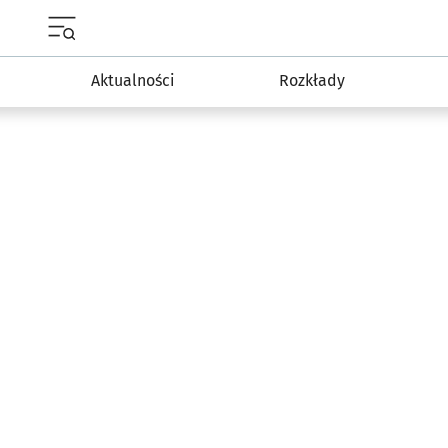
Menu główne portalu wroclaw.pl
Aktualności
Rozkłady