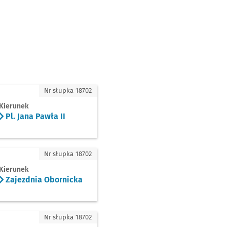
ana Pawła II
Nr słupka 18702
Kierunek
Pl. Jana Pawła II
ezdnia Obornicka
Nr słupka 18702
Kierunek
Zajezdnia Obornicka
ana Pawła II
Nr słupka 18702