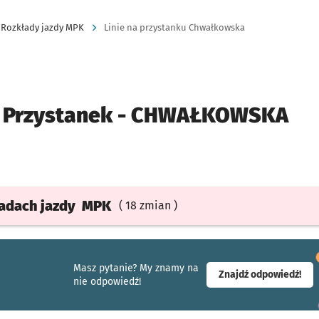
Rozkłady jazdy MPK
Linie na przystanku Chwałkowska
Przystanek -
CHWAŁKOWSKA
ładach
jazdy
MPK
( 18 zmian )
Masz pytanie? My znamy na
- ot
Znajdź odpowiedź!
nie odpowiedź!