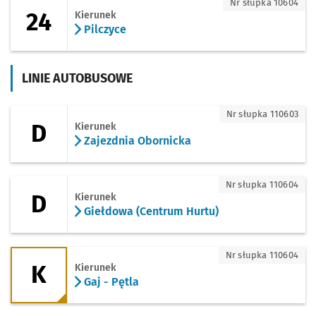
24 - kierunek Pilczyce
Nr słupka 10604
24
Kierunek
Pilczyce
LINIE AUTOBUSOWE
D - kierunek Zajezdnia Obornicka
Nr słupka 110603
D
Kierunek
Zajezdnia Obornicka
D - kierunek Giełdowa (Centrum Hurtu)
Nr słupka 110604
D
Kierunek
Giełdowa (Centrum Hurtu)
K - kierunek Gaj - Pętla
Nr słupka 110604
K
Kierunek
Gaj - Pętla