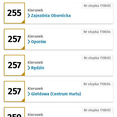
255 - kierunek Zajezdnia Obornicka
Nr słupka 110603
255
Kierunek
Zajezdnia Obornicka
257 - kierunek Oporów
Nr słupka 110604
257
Kierunek
Oporów
257 - kierunek Rędzin
Nr słupka 110603
257
Kierunek
Rędzin
257 - kierunek Giełdowa (Centrum Hurt
Nr słupka 110604
257
Kierunek
Giełdowa (Centrum Hurtu)
259 - kierunek Zajezdnia Obornicka
Nr słupka 110603
Kierunek