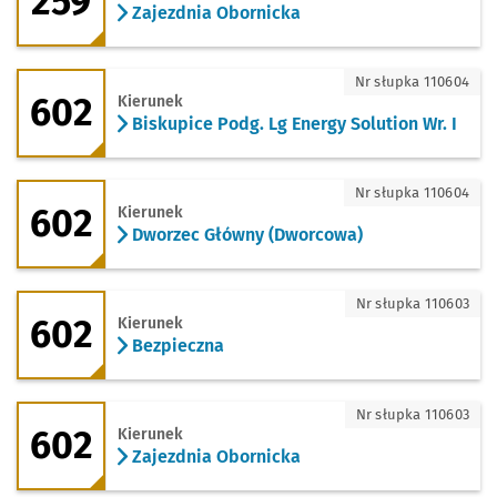
259
Zajezdnia Obornicka
602 - kierunek Biskupice Podg. Lg Energ
Nr słupka 110604
602
Kierunek
Biskupice Podg. Lg Energy Solution Wr. I
602 - kierunek Dworzec Główny (Dwor
Nr słupka 110604
602
Kierunek
Dworzec Główny (Dworcowa)
602 - kierunek Bezpieczna
Nr słupka 110603
602
Kierunek
Bezpieczna
602 - kierunek Zajezdnia Obornicka
Nr słupka 110603
602
Kierunek
Zajezdnia Obornicka