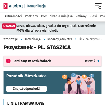
Serwis informacyjny wroclaw.pl podserwis: Komunikacja
Menu
Aktualności
Rozkłady
Komunikacja miejska
Zmiany
Piesi
Row
UWAGA!
Burza, ulewa, wiatr, grad, a do tego upał. Ostrzeżenie
IMGW dla Wrocławia i okolic
wroclaw.pl
Komunikacja
Rozkłady jazdy MPK
Linie na przystanku 
Przystanek -
PL. STASZICA
Zmiany w rozkładach
ROZWIŃ
Poradnik Mieszkańca
- otworzy się w nowej karcie
Znajdź odpowiedź!
LINIE TRAMWAJOWE