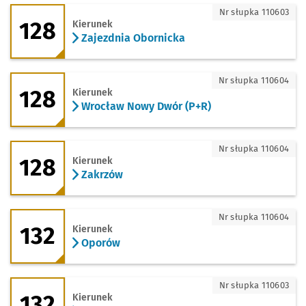
128 - kierunek Zajezdnia Obornicka
Nr słupka 110603
128
Kierunek
Zajezdnia Obornicka
128 - kierunek Wrocław Nowy Dwór (P+
Nr słupka 110604
128
Kierunek
Wrocław Nowy Dwór (P+R)
128 - kierunek Zakrzów
Nr słupka 110604
128
Kierunek
Zakrzów
132 - kierunek Oporów
Nr słupka 110604
132
Kierunek
Oporów
132 - kierunek Kromera
Nr słupka 110603
132
Kierunek