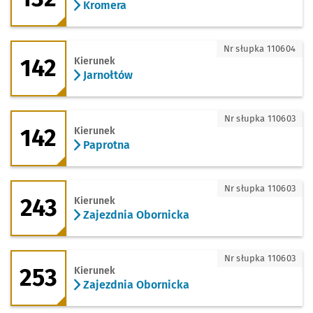
Kromera
142 - kierunek Jarnołtów
Nr słupka 110604
142
Kierunek
Jarnołtów
142 - kierunek Paprotna
Nr słupka 110603
142
Kierunek
Paprotna
243 - kierunek Zajezdnia Obornicka
Nr słupka 110603
243
Kierunek
Zajezdnia Obornicka
253 - kierunek Zajezdnia Obornicka
Nr słupka 110603
253
Kierunek
Zajezdnia Obornicka