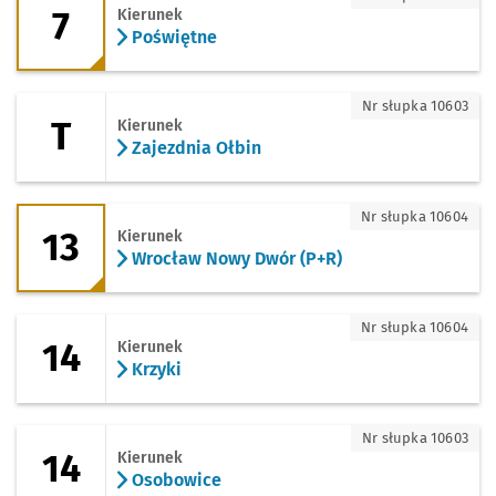
7
Kierunek
Poświętne
T - kierunek Zajezdnia Ołbin
Nr słupka 10603
T
Kierunek
Zajezdnia Ołbin
13 - kierunek Wrocław Nowy Dwór (P+R
Nr słupka 10604
13
Kierunek
Wrocław Nowy Dwór (P+R)
14 - kierunek Krzyki
Nr słupka 10604
14
Kierunek
Krzyki
14 - kierunek Osobowice
Nr słupka 10603
14
Kierunek
Osobowice