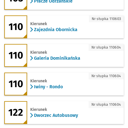
Pracze Odrzańskie
110 - kierunek Zajezdnia Obornicka
Nr słupka 110603
110
Kierunek
Zajezdnia Obornicka
110 - kierunek Galeria Dominikańska
Nr słupka 110604
110
Kierunek
Galeria Dominikańska
110 - kierunek Iwiny - Rondo
Nr słupka 110604
110
Kierunek
Iwiny - Rondo
122 - kierunek Dworzec Autobusowy
Nr słupka 110604
122
Kierunek
Dworzec Autobusowy