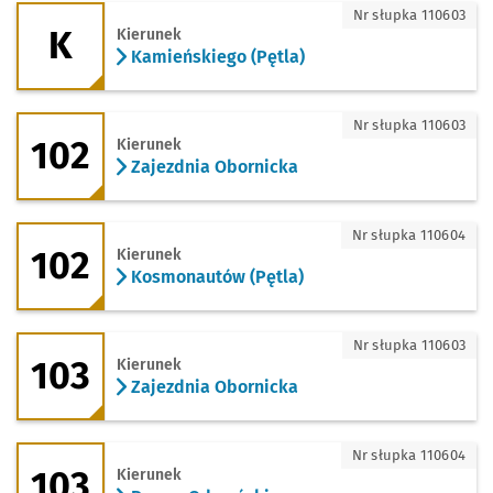
K - kierunek Kamieńskiego (Pętla)
Nr słupka 110603
K
Kierunek
Kamieńskiego (Pętla)
102 - kierunek Zajezdnia Obornicka
Nr słupka 110603
102
Kierunek
Zajezdnia Obornicka
102 - kierunek Kosmonautów (Pętla)
Nr słupka 110604
102
Kierunek
Kosmonautów (Pętla)
103 - kierunek Zajezdnia Obornicka
Nr słupka 110603
103
Kierunek
Zajezdnia Obornicka
103 - kierunek Pracze Odrzańskie
Nr słupka 110604
103
Kierunek