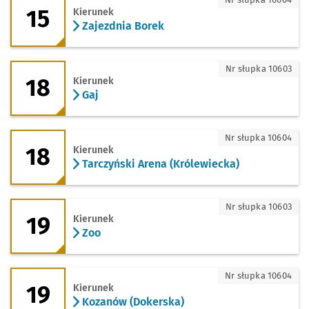
15
Kierunek
Zajezdnia Borek
18 - kierunek Gaj
Nr słupka 10603
18
Kierunek
Gaj
18 - kierunek Tarczyński Arena (Królew
Nr słupka 10604
18
Kierunek
Tarczyński Arena (Królewiecka)
19 - kierunek Zoo
Nr słupka 10603
19
Kierunek
Zoo
19 - kierunek Kozanów (Dokerska)
Nr słupka 10604
19
Kierunek
Kozanów (Dokerska)