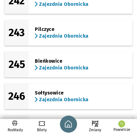
242
Zajezdnia Obornicka
243
Pilczyce
Zajezdnia Obornicka
245
Bieńkowice
Zajezdnia Obornicka
246
Sołtysowice
Zajezdnia Obornicka
Strona główna - wroclaw.pl
246
Kozanów
Powietrze
Rozkłady
Bilety
Zmiany
Zajezdnia Obornicka