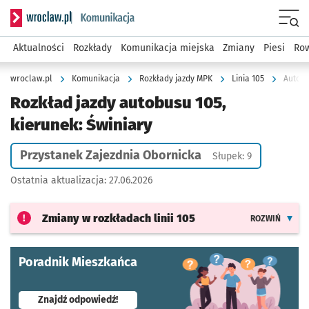
Serwis informacyjny wroclaw.pl podserwis: Komunikacja
Menu
Aktualności
Rozkłady
Komunikacja miejska
Zmiany
Piesi
Row
wroclaw.pl
Komunikacja
Rozkłady jazdy MPK
Linia 105
Autobu
Rozkład jazdy autobusu 105,
kierunek: Świniary
Przystanek Zajezdnia Obornicka
Słupek: 9
Ostatnia aktualizacja:
27.06.2026
Zmiany w rozkładach
linii 105
ROZWIŃ
Poradnik Mieszkańca
- otworzy się w nowej karcie
Znajdź odpowiedź!