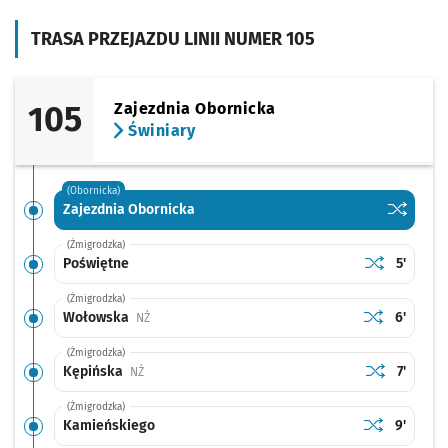
TRASA PRZEJAZDU LINII NUMER 105
105
Zajezdnia Obornicka
Świniary
(Obornicka)
Sprawdź p
Zajezdni
Zajezdnia Obornicka
(Żmigrodzka)
Sprawdź prop
Poświętne
Czas pr
Poświętne
5'
(Żmigrodzka)
Sprawdź prop
Wołowska
Czas prz
Wołowska
6'
Przystanek na życzenie
NŻ
(Żmigrodzka)
Sprawdź prop
Kępińska
Czas pr
Kępińska
7'
Przystanek na życzenie
NŻ
(Żmigrodzka)
Sprawdź prop
Kamieńskieg
Czas prz
Kamieńskiego
9'