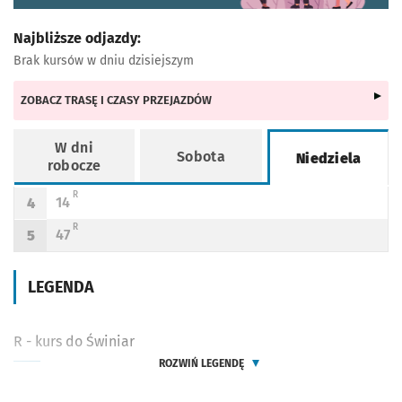
Najbliższe odjazdy:
Brak kursów w dniu dzisiejszym
ZOBACZ TRASĘ I CZASY PRZEJAZDÓW
W dni
Sobota
Niedziela
robocze
Rozkład jazdy -
Niedziela
R - KURS DO ŚWINIAR
R
14
4
Odjazd
minut po godzinie 4
Godzina odjazdu
R - KURS DO ŚWINIAR
R
47
5
Odjazd
minut po godzinie 5
Godzina odjazdu
LEGENDA
R - kurs do Świniar
ROZWIŃ LEGENDĘ