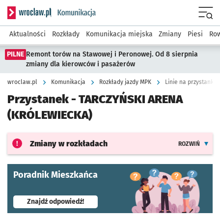
Serwis informacyjny wroclaw.pl podserwis: Komunikacja
Menu
Aktualności
Rozkłady
Komunikacja miejska
Zmiany
Piesi
Row
PILNE
Remont torów na Stawowej i Peronowej. Od 8 sierpnia
zmiany dla kierowców i pasażerów
wroclaw.pl
Komunikacja
Rozkłady jazdy MPK
Linie na przystanku 
Przystanek -
TARCZYŃSKI ARENA
(KRÓLEWIECKA)
Zmiany w rozkładach
ROZWIŃ
Poradnik Mieszkańca
- otworzy się w nowej karcie
Znajdź odpowiedź!