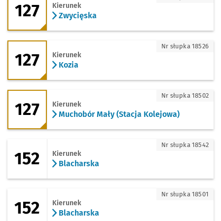
127
Kierunek
Zwycięska
127 - kierunek Kozia
Nr słupka 18526
127
Kierunek
Kozia
127 - kierunek Muchobór Mały (Stacja 
Nr słupka 18502
127
Kierunek
Muchobór Mały (Stacja Kolejowa)
152 - kierunek Blacharska
Nr słupka 18542
152
Kierunek
Blacharska
152 - kierunek Blacharska
Nr słupka 18501
152
Kierunek
Blacharska