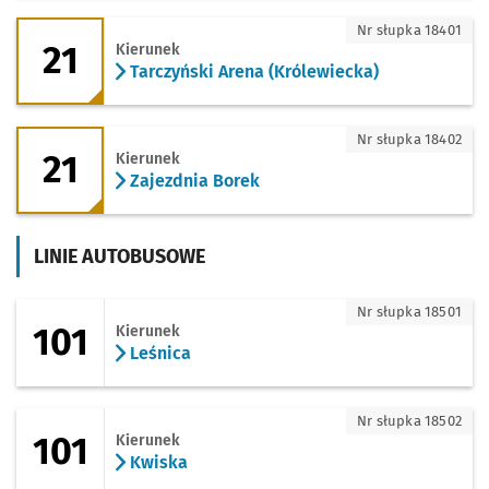
21 - kierunek Tarczyński Arena (Królewi
Nr słupka 18401
21
Kierunek
Tarczyński Arena (Królewiecka)
21 - kierunek Zajezdnia Borek
Nr słupka 18402
21
Kierunek
Zajezdnia Borek
LINIE AUTOBUSOWE
101 - kierunek Leśnica
Nr słupka 18501
101
Kierunek
Leśnica
101 - kierunek Kwiska
Nr słupka 18502
101
Kierunek
Kwiska