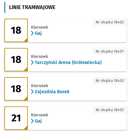
LINIE TRAMWAJOWE
18 - kierunek Gaj
Nr słupka 18402
18
Kierunek
Gaj
18 - kierunek Tarczyński Arena (Królew
Nr słupka 18401
18
Kierunek
Tarczyński Arena (Królewiecka)
18 - kierunek Zajezdnia Borek
Nr słupka 18402
18
Kierunek
Zajezdnia Borek
21 - kierunek Gaj
Nr słupka 18402
21
Kierunek
Gaj