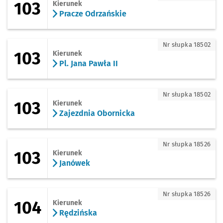
103
Kierunek
Pracze Odrzańskie
103 - kierunek Pl. Jana Pawła II
Nr słupka 18502
103
Kierunek
Pl. Jana Pawła II
103 - kierunek Zajezdnia Obornicka
Nr słupka 18502
103
Kierunek
Zajezdnia Obornicka
103 - kierunek Janówek
Nr słupka 18526
103
Kierunek
Janówek
104 - kierunek Rędzińska
Nr słupka 18526
104
Kierunek
Rędzińska