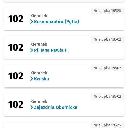
102 - kierunek Kosmonautów (Pętla)
Nr słupka 18526
102
Kierunek
Kosmonautów (Pętla)
102 - kierunek Pl. Jana Pawła II
Nr słupka 18502
102
Kierunek
Pl. Jana Pawła II
102 - kierunek Kwiska
Nr słupka 18502
102
Kierunek
Kwiska
102 - kierunek Zajezdnia Obornicka
Nr słupka 18502
102
Kierunek
Zajezdnia Obornicka
103 - kierunek Pracze Odrzańskie
Nr słupka 18526