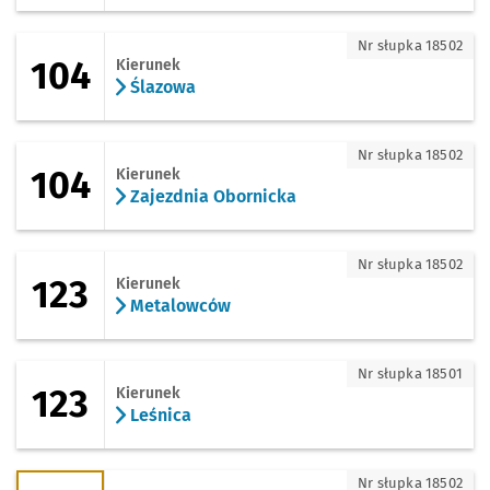
104 - kierunek Ślazowa
Nr słupka 18502
104
Kierunek
Ślazowa
104 - kierunek Zajezdnia Obornicka
Nr słupka 18502
104
Kierunek
Zajezdnia Obornicka
123 - kierunek Metalowców
Nr słupka 18502
123
Kierunek
Metalowców
123 - kierunek Leśnica
Nr słupka 18501
123
Kierunek
Leśnica
127 - kierunek Zwycięska
Nr słupka 18502