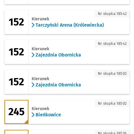
152 - kierunek Tarczyński Arena (Króle
Nr słupka 18542
152
Kierunek
Tarczyński Arena (Królewiecka)
152 - kierunek Zajezdnia Obornicka
Nr słupka 18542
152
Kierunek
Zajezdnia Obornicka
152 - kierunek Zajezdnia Obornicka
Nr słupka 18502
152
Kierunek
Zajezdnia Obornicka
245 - kierunek Bieńkowice
Nr słupka 18502
245
Kierunek
Bieńkowice
245 - kierunek Pracze Odrzańskie
Nr słupka 18526