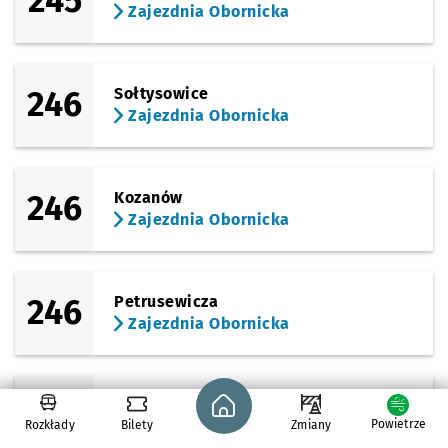
245
Zajezdnia Obornicka
246
Sołtysowice
Zajezdnia Obornicka
246
Kozanów
Zajezdnia Obornicka
246
Petrusewicza
Zajezdnia Obornicka
Strona główna - wroclaw.pl
246
Sucha
Powietrze
Rozkłady
Bilety
Zajezdnia Obornicka
Zmiany