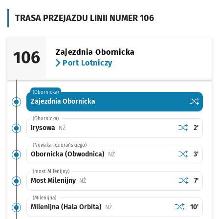
TRASA PRZEJAZDU LINII NUMER 106
106
Zajezdnia Obornicka
Port Lotniczy
(Obornicka)
Sprawdź p
Zajezdni
Zajezdnia Obornicka
(Obornicka)
Sprawdź prop
Irysowa
Czas pr
Irysowa
2'
Przystanek na życzenie
NŻ
(Nowaka-Jeziorańskiego)
Sprawdź prop
Obornicka (
Czas pr
Obornicka (Obwodnica)
3'
Przystanek na życzenie
NŻ
(most Milenijny)
Sprawdź prop
Most Milenij
Czas pr
Most Milenijny
7'
Przystanek na życzenie
NŻ
(Milenijna)
Sprawdź propo
Milenijna (Hal
Czas prz
Milenijna (Hala Orbita)
10'
Przystanek na życzenie
NŻ