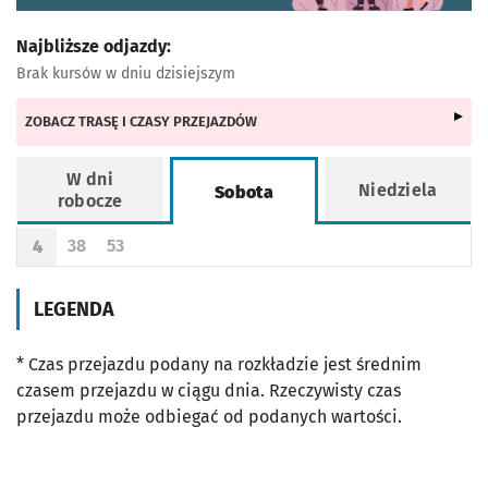
Najbliższe odjazdy:
Brak kursów w dniu dzisiejszym
ZOBACZ TRASĘ I CZASY PRZEJAZDÓW
W dni
Niedziela
Sobota
robocze
Rozkład jazdy -
Sobota
38
53
4
Odjazd
minut po godzinie 4
Odjazd
minut po godzinie 4
Godzina odjazdu
LEGENDA
* Czas przejazdu podany na rozkładzie jest średnim
czasem przejazdu w ciągu dnia. Rzeczywisty czas
przejazdu może odbiegać od podanych wartości.