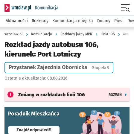
Serwis informacyjny wroclaw.pl podserwis: Komunikacja
Menu
Aktualności
Rozkłady
Komunikacja miejska
Zmiany
Piesi
Row
wroclaw.pl
Komunikacja
Rozkłady jazdy MPK
Linia 106
Autobu
Rozkład jazdy autobusu 106,
kierunek: Port Lotniczy
Przystanek Zajezdnia Obornicka
Słupek: 9
Ostatnia aktualizacja:
08.08.2026
Zmiany w rozkładach
linii 106
ROZWIŃ
Poradnik Mieszkańca
- otworzy się w nowej karcie
Znajdź odpowiedź!