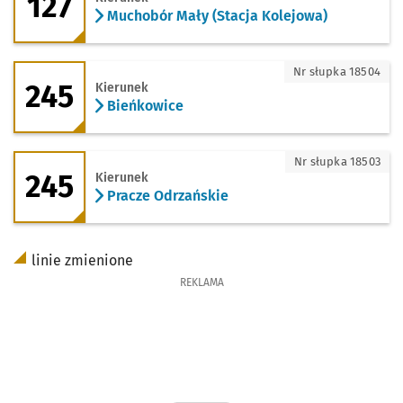
127
Muchobór Mały (Stacja Kolejowa)
245 - kierunek Bieńkowice
Nr słupka 18504
245
Kierunek
Bieńkowice
245 - kierunek Pracze Odrzańskie
Nr słupka 18503
245
Kierunek
Pracze Odrzańskie
linie zmienione
REKLAMA