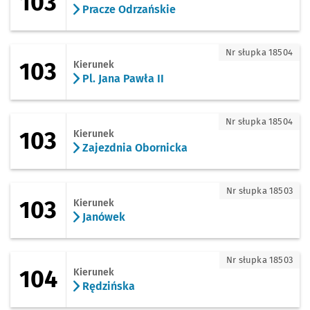
103
Pracze Odrzańskie
103 - kierunek Pl. Jana Pawła II
Nr słupka 18504
103
Kierunek
Pl. Jana Pawła II
103 - kierunek Zajezdnia Obornicka
Nr słupka 18504
103
Kierunek
Zajezdnia Obornicka
103 - kierunek Janówek
Nr słupka 18503
103
Kierunek
Janówek
104 - kierunek Rędzińska
Nr słupka 18503
104
Kierunek
Rędzińska