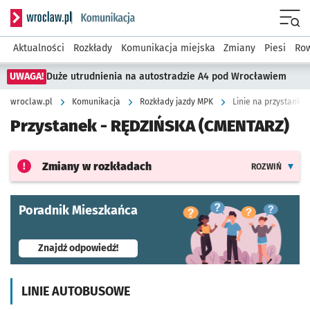
Serwis informacyjny wroclaw.pl podserwis: Komunikacja
Menu
Aktualności
Rozkłady
Komunikacja miejska
Zmiany
Piesi
Row
UWAGA!
Duże utrudnienia na autostradzie A4 pod Wrocławiem
wroclaw.pl
Komunikacja
Rozkłady jazdy MPK
Linie na przystanku
Przystanek -
RĘDZIŃSKA (CMENTARZ)
Zmiany w rozkładach
ROZWIŃ
Poradnik Mieszkańca
- otworzy się w nowej karcie
Znajdź odpowiedź!
LINIE AUTOBUSOWE