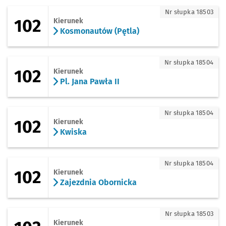
102 - kierunek Kosmonautów (Pętla)
Nr słupka 18503
102
Kierunek
Kosmonautów (Pętla)
102 - kierunek Pl. Jana Pawła II
Nr słupka 18504
102
Kierunek
Pl. Jana Pawła II
102 - kierunek Kwiska
Nr słupka 18504
102
Kierunek
Kwiska
102 - kierunek Zajezdnia Obornicka
Nr słupka 18504
102
Kierunek
Zajezdnia Obornicka
103 - kierunek Pracze Odrzańskie
Nr słupka 18503
Kierunek