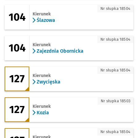
104 - kierunek Ślazowa
Nr słupka 18504
104
Kierunek
Ślazowa
104 - kierunek Zajezdnia Obornicka
Nr słupka 18504
104
Kierunek
Zajezdnia Obornicka
127 - kierunek Zwycięska
Nr słupka 18504
127
Kierunek
Zwycięska
127 - kierunek Kozia
Nr słupka 18503
127
Kierunek
Kozia
127 - kierunek Muchobór Mały (Stacja 
Nr słupka 18504
Kierunek