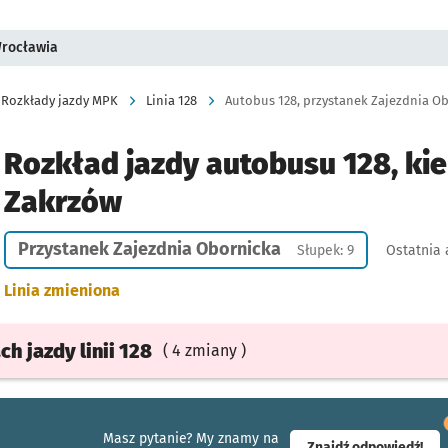
Wrocławia
Rozkłady jazdy MPK
Linia 128
Autobus 128, przystanek Zajezdnia Ob
Rozkład jazdy autobusu 128, kie
Zakrzów
Przystanek Zajezdnia Obornicka
Słupek: 9
Ostatnia 
Linia zmieniona
ach
jazdy
linii 128
( 4 zmiany )
Masz pytanie? My znamy na
- ot
Znajdź odpowiedź!