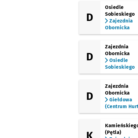
(Bora-Komorowskiego)
Osiedle
Kopańskiego
Przyst
NŻ
D
Sobieskiego
(Bora-Komorowskiego)
Zajezdnia
Wallenroda
Obornicka
(Okulickiego)
Przedwiośnie (Stacja
Kolejowa)
Zajezdnia
D
Obornicka
(Okulickiego)
Zakrzów
Osiedle
Sobieskiego
Zajezdnia
D
Obornicka
Giełdowa
(Centrum Hur
Kamieńskieg
K
(Pętla)