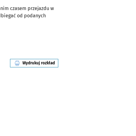
ednim czasem przejazdu w
odbiegać od podanych
Wydrukuj rozkład
linii nr 128