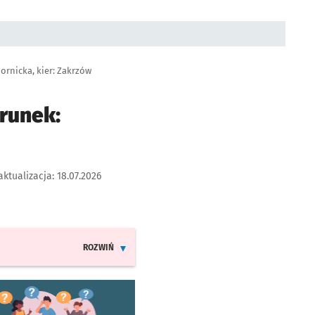
ornicka, kier: Zakrzów
runek:
aktualizacja:
18.07.2026
ROZWIŃ
INFORMACJE O ZMIANACH W ROZKŁADACH JAZDY LINI
worzy się w nowej karcie