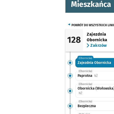
Mieszkańca
POWRÓT DO WSZYSTKICH LINI
Zajezdnia
128
Obornicka
Zakrzów
(Obornicka)
Zajezdnia Obornicka
(Obornicka)
Paprotna
Przystanek 
NŻ
(Obornicka)
Obornicka (Wołowska
Przystanek na życzenie
NŻ
(Obornicka)
Bezpieczna