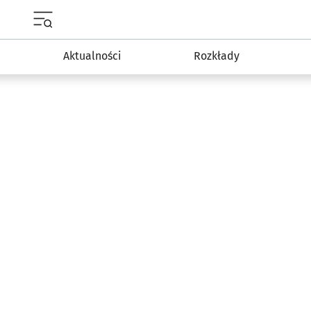
Menu główne portalu wroclaw.pl
Aktualności
Rozkłady