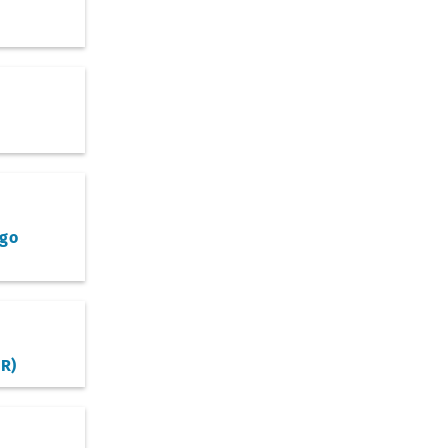
go
R)