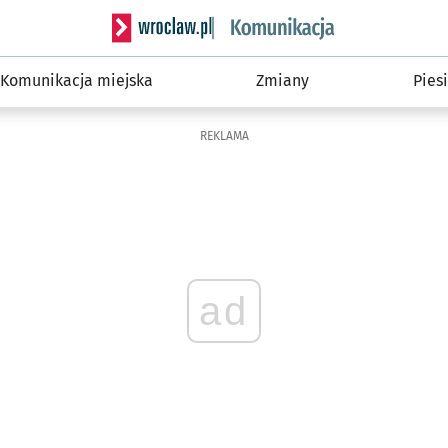
Serwis informacyjny wroclaw.pl podserwis: Ko
Komunikacja miejska
Zmiany
Piesi
REKLAMA
ad