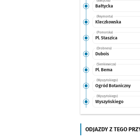
(Bałtycka)
Bałtycka
(Reymonta)
Kleczkowska
(Pomorska)
Pl. Staszica
(Drobnera)
Dubois
(Sienkiewicza)
Pl. Bema
(Wyszyńskiego)
Ogród Botaniczny
(Wyszyńskiego)
Wyszyńskiego
(Wyszyńskiego)
Damrota
ODJAZDY Z TEGO PR
(Aleja Kromera)
Kromera