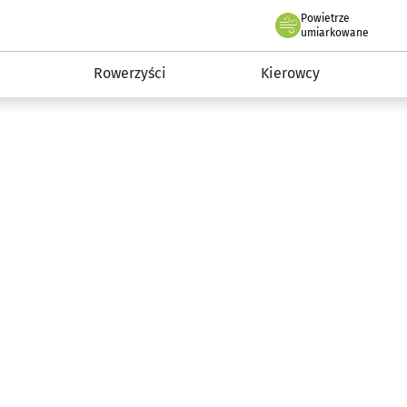
Powietrze
we Wrocławiu
munikacja
umiarkowane
Rowerzyści
Kierowcy