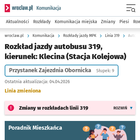
Serwis informacyjny wroclaw.pl podserwis: Komunikacja
Menu
Aktualności
Rozkłady
Komunikacja miejska
Zmiany
Piesi
Row
wroclaw.pl
Komunikacja
Rozkłady jazdy MPK
Linia 319
Autobu
Rozkład jazdy autobusu 319,
kierunek: Klecina (Stacja Kolejowa)
Przystanek Zajezdnia Obornicka
Słupek: 9
Ostatnia aktualizacja:
04.04.2026
Linia zmieniona
Zmiany w rozkładach
linii 319
ROZWIŃ
Poradnik Mieszkańca