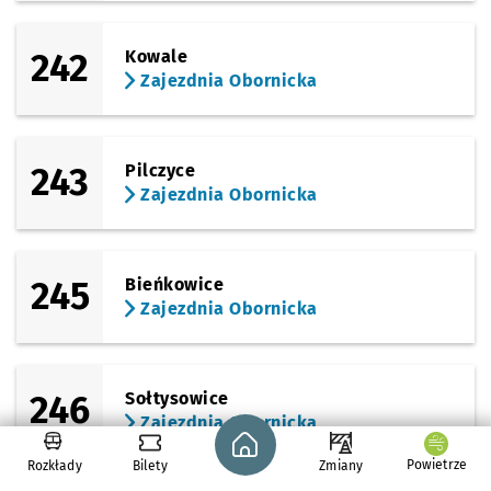
242
Kowale
Zajezdnia Obornicka
243
Pilczyce
Zajezdnia Obornicka
245
Bieńkowice
Zajezdnia Obornicka
246
Sołtysowice
Zajezdnia Obornicka
Strona główna - wroclaw.pl
Powietrze
Rozkłady
Bilety
Zmiany