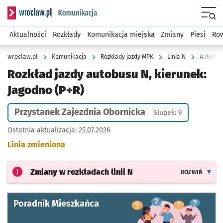
Serwis informacyjny wroclaw.pl podserwis: Komunikacja
Menu
Aktualności
Rozkłady
Komunikacja miejska
Zmiany
Piesi
Row
wroclaw.pl
Komunikacja
Rozkłady jazdy MPK
Linia N
Autobus 
Rozkład jazdy autobusu N, kierunek:
Jagodno (P+R)
Przystanek Zajezdnia Obornicka
Słupek: 9
Ostatnia aktualizacja:
25.07.2026
Linia zmieniona
Zmiany w rozkładach
linii N
ROZWIŃ
Poradnik Mieszkańca