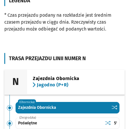
LEGENDA
* Czas przejazdu podany na rozkładzie jest średnim
czasem przejazdu w ciągu dnia. Rzeczywisty czas
przejazdu może odbiegać od podanych wartości.
TRASA PRZEJAZDU LINII NUMER N
N
Zajezdnia Obornicka
Jagodno (P+R)
(Obornicka)
Sprawdź p
Zajezdni
Zajezdnia Obornicka
(Żmigrodzka)
Sprawdź prop
Poświętne
Czas pr
Poświętne
5'