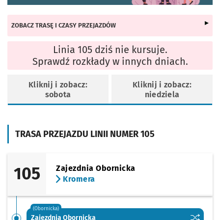
ZOBACZ TRASĘ I CZASY PRZEJAZDÓW
Linia 105 dziś nie kursuje.
Sprawdź rozkłady w innych dniach.
Kliknij i zobacz:
Kliknij i zobacz:
sobota
niedziela
TRASA PRZEJAZDU LINII NUMER 105
105
Zajezdnia Obornicka
Kromera
(Obornicka)
Sprawdź p
Zajezdni
Zajezdnia Obornicka