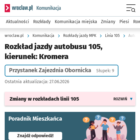
Serwis informacyjny wroclaw.pl podserwis: Komunikacja
Menu
Aktualności
Rozkłady
Komunikacja miejska
Zmiany
Piesi
Row
wroclaw.pl
Komunikacja
Rozkłady jazdy MPK
Linia 105
Autobu
Rozkład jazdy autobusu 105,
kierunek: Kromera
Przystanek Zajezdnia Obornicka
Słupek: 9
Ostatnia aktualizacja:
27.06.2026
Zmiany w rozkładach
linii 105
ROZWIŃ
Poradnik Mieszkańca
- otworzy się w nowej karcie
Znajdź odpowiedź!