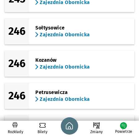
Zajezdnia Obornicka
246
Sołtysowice
Zajezdnia Obornicka
246
Kozanów
Zajezdnia Obornicka
246
Petrusewicza
Zajezdnia Obornicka
Strona główna - wroclaw.pl
246
Sucha
Zajezdnia Obornicka
Powietrze
Rozkłady
Bilety
Zmiany