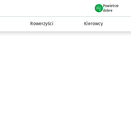
Powietrze
we Wrocławiu
munikacja
dobre
Rowerzyści
Kierowcy