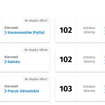
osmonautów (Pętla)
102 - kierunek Pl. J
Nr słupka 18547
102
Kierunek
Autobus
Kosmonautów (Pętla)
dzienny
wiska
102 - kierunek Zaj
Nr słupka 18548
102
Kierunek
Autobus
Kwiska
dzienny
racze Odrzańskie
103 - kierunek Pl. J
Nr słupka 18547
103
Kierunek
Autobus
Pracze Odrzańskie
dzienny