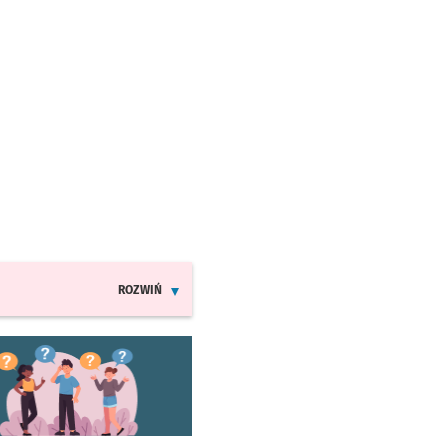
ROZWIŃ
INFORMACJE O ZMIANACH W ROZKŁADACH JAZDY MPK
worzy się w nowej karcie