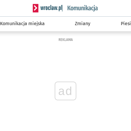
Serwis informacyjny wroclaw.pl podserwis: Ko
Komunikacja miejska
Zmiany
Piesi
REKLAMA
ad