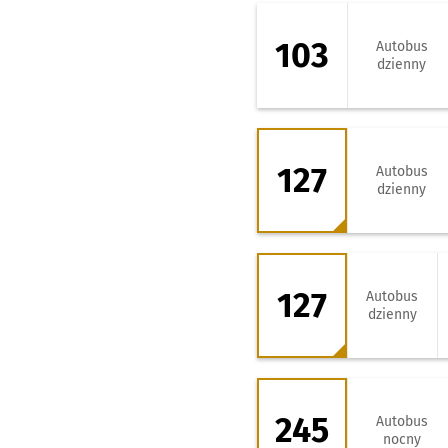
103 - kierunek Z
103
Autobus
dzienny
127 - kierunek Z
127
Autobus
dzienny
127 - kierunek M
127
Autobus
dzienny
245 - kierunek P
245
Autobus
nocny