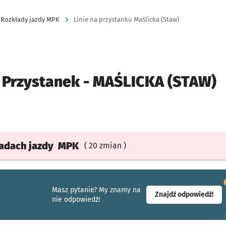
Rozkłady jazdy MPK
Linie na przystanku Maślicka (Staw)
Przystanek -
MAŚLICKA (STAW)
ładach
jazdy
MPK
( 20 zmian )
Masz pytanie? My znamy na
- ot
Znajdź odpowiedź!
nie odpowiedź!