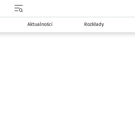
Menu główne portalu wroclaw.pl
Aktualności
Rozkłady