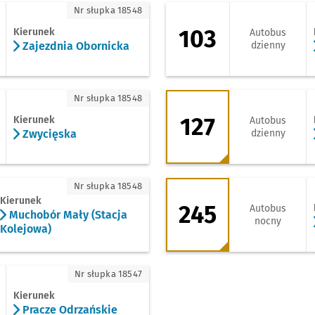
ajezdnia Obornicka
103 - kierunek Jan
Nr słupka 18548
103
Kierunek
Autobus
Zajezdnia Obornicka
dzienny
wycięska
127 - kierunek Kozi
Nr słupka 18548
127
Kierunek
Autobus
Zwycięska
dzienny
uchobór Mały (Stacja Kolejowa)
245 - kierunek Bie
Nr słupka 18548
Kierunek
245
Autobus
Muchobór Mały (Stacja
nocny
Kolejowa)
racze Odrzańskie
Nr słupka 18547
Kierunek
Pracze Odrzańskie