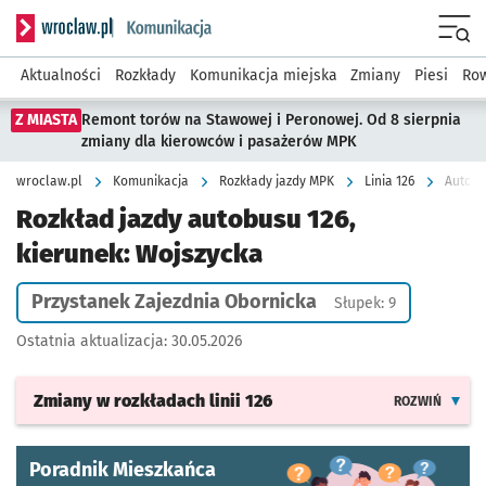
Serwis informacyjny wroclaw.pl podserwis: Komunikacja
Menu
Aktualności
Rozkłady
Komunikacja miejska
Zmiany
Piesi
Row
Z MIASTA
Remont torów na Stawowej i Peronowej. Od 8 sierpnia
zmiany dla kierowców i pasażerów MPK
wroclaw.pl
Komunikacja
Rozkłady jazdy MPK
Linia 126
Autobu
Rozkład jazdy autobusu 126,
kierunek: Wojszycka
Przystanek Zajezdnia Obornicka
Słupek: 9
Ostatnia aktualizacja:
30.05.2026
Zmiany w rozkładach
linii 126
ROZWIŃ
Poradnik Mieszkańca