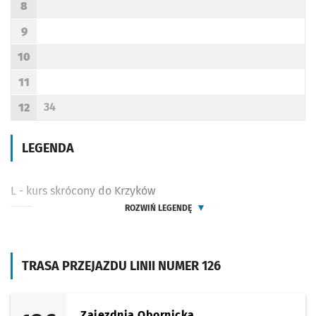
8
Godzina odjazdu
9
Godzina odjazdu
10
Godzina odjazdu
11
Godzina odjazdu
34
12
Odjazd
minut po godzinie 12
Godzina odjazdu
LEGENDA
L - kurs skrócony do Krzyków
ROZWIŃ LEGENDĘ
TRASA PRZEJAZDU LINII NUMER 126
Zajezdnia Obornicka