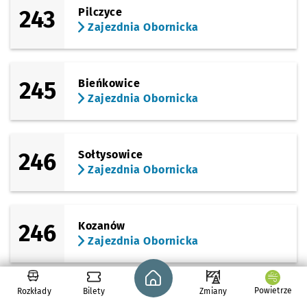
243
Pilczyce
Zajezdnia Obornicka
245
Bieńkowice
Zajezdnia Obornicka
246
Sołtysowice
Zajezdnia Obornicka
246
Kozanów
Zajezdnia Obornicka
Strona główna - wroclaw.pl
Powietrze
Rozkłady
Bilety
Zmiany
246
Petrusewicza