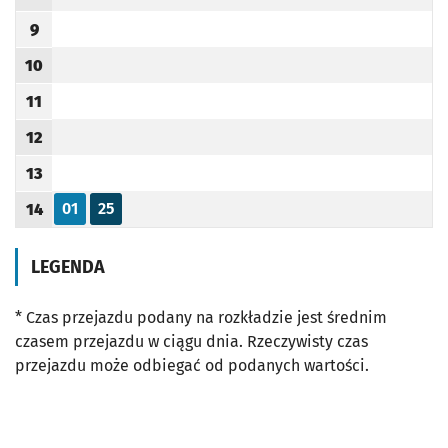
Godzina odjazdu
9
Godzina odjazdu
10
Godzina odjazdu
11
Godzina odjazdu
12
Godzina odjazdu
13
Godzina odjazdu
01
25
14
Odjazd
minut po godzinie 14
Odjazd
minut po godzinie 14
Godzina odjazdu
LEGENDA
* Czas przejazdu podany na rozkładzie jest średnim
czasem przejazdu w ciągu dnia. Rzeczywisty czas
przejazdu może odbiegać od podanych wartości.