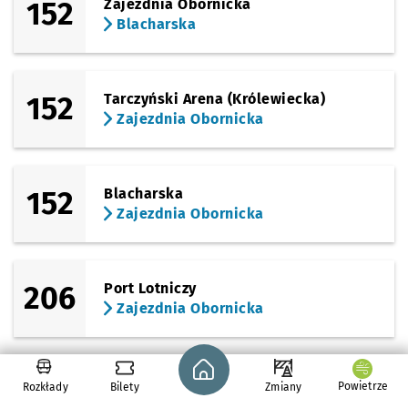
152
Zajezdnia Obornicka
Blacharska
152
Tarczyński Arena (Królewiecka)
Zajezdnia Obornicka
152
Blacharska
Zajezdnia Obornicka
206
Port Lotniczy
Zajezdnia Obornicka
Strona główna - wroclaw.pl
241
Petrusewicza
Powietrze
Rozkłady
Bilety
Zmiany
Zajezdnia Obornicka