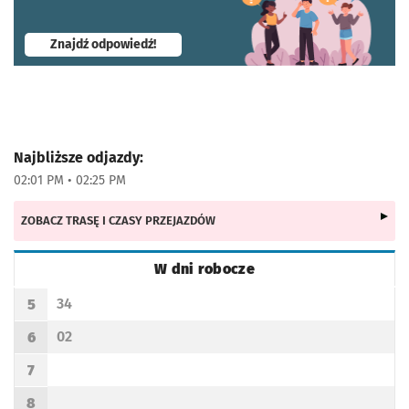
- otworzy się w nowej karcie
Znajdź odpowiedź!
Najbliższe odjazdy:
02:01 PM • 02:25 PM
ZOBACZ TRASĘ I CZASY PRZEJAZDÓW
W dni robocze
Rozkład jazdy -
W dni robocze
34
5
Odjazd
minut po godzinie 5
Godzina odjazdu
02
6
Odjazd
minut po godzinie 6
Godzina odjazdu
7
Godzina odjazdu
8