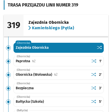
TRASA PRZEJAZDU LINII NUMER 319
319
Zajezdnia Obornicka
Kamieńskiego (Pętla)
(Obornicka)
Sprawdź p
Zajezdni
Zajezdnia Obornicka
(Obornicka)
Sprawdź prop
Paprotna
Czas pr
Paprotna
1'
Przystanek na życzenie
NŻ
(Obornicka)
Sprawdź prop
Obornicka (
Czas pr
Obornicka (Wołowska)
2'
Przystanek na życzenie
NŻ
(Obornicka)
Sprawdź prop
Bezpieczna
Czas pr
Bezpieczna
3'
(Obornicka)
Sprawdź prop
Bałtycka (Sz
Czas pr
Bałtycka (Szkoła)
5'
(Bałtycka)