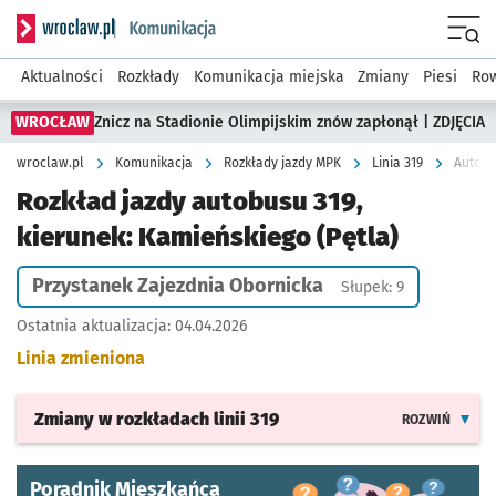
Serwis informacyjny wroclaw.pl podserwis: Komunikacja
Menu
Aktualności
Rozkłady
Komunikacja miejska
Zmiany
Piesi
Row
WROCŁAW
Znicz na Stadionie Olimpijskim znów zapłonął | ZDJĘCIA
wroclaw.pl
Komunikacja
Rozkłady jazdy MPK
Linia 319
Autobu
Rozkład jazdy autobusu 319,
kierunek: Kamieńskiego (Pętla)
Przystanek Zajezdnia Obornicka
Słupek: 9
Ostatnia aktualizacja:
04.04.2026
Linia zmieniona
Zmiany w rozkładach
linii 319
ROZWIŃ
Poradnik Mieszkańca