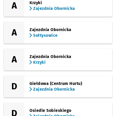
A
Krzyki
Zajezdnia Obornicka
(Obornicka)
Sprawdź p
Paprotna
Paprotna
Przystanek na życzenie
NŻ
(Obornicka)
Sprawdź p
Zajezdni
Zajezdnia Obornicka
A
Zajezdnia Obornicka
Sołtysowice
A
Zajezdnia Obornicka
Krzyki
D
Giełdowa (Centrum Hurtu)
Zajezdnia Obornicka
D
Osiedle Sobieskiego