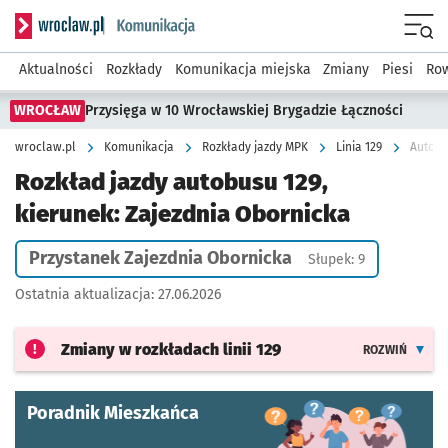
Serwis informacyjny wroclaw.pl podserwis: Komunikacja
Menu
Aktualności
Rozkłady
Komunikacja miejska
Zmiany
Piesi
Row
WROCŁAW
Przysięga w 10 Wrocławskiej Brygadzie Łączności
wroclaw.pl
Komunikacja
Rozkłady jazdy MPK
Linia 129
Autobu
Rozkład jazdy autobusu 129,
kierunek: Zajezdnia Obornicka
Przystanek Zajezdnia Obornicka
Słupek: 9
Ostatnia aktualizacja:
27.06.2026
Zmiany w rozkładach
linii 129
ROZWIŃ
Poradnik Mieszkańca