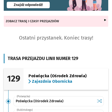
- otworzy się w nowej karcie
Znajdź odpowiedź!
ZOBACZ TRASĘ I CZASY PRZEJAZDÓW
Ostatni przystanek. Koniec trasy!
TRASA PRZEJAZDU LINII NUMER 129
129
Poświęcka (Ośrodek Zdrowia)
Zajezdnia Obornicka
(Poświęcka)
Sprawdź p
Poświęck
Poświęcka (Ośrodek Zdrowia)
(Kuklińskiego)