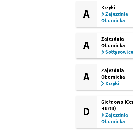
Krzyki
A
Zajezdnia
Obornicka
Zajezdnia
A
Obornicka
Sołtysowic
Zajezdnia
A
Obornicka
Krzyki
Giełdowa (Ce
D
Hurtu)
Zajezdnia
Obornicka