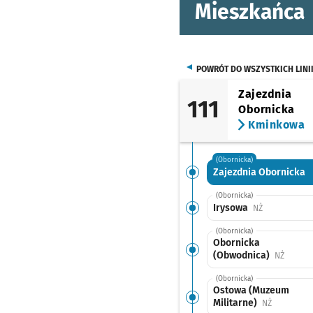
Mieszkańca
POWRÓT DO WSZYSTKICH LINI
Zajezdnia
111
Obornicka
Kminkowa
(Obornicka)
Zajezdnia Obornicka
(Obornicka)
Irysowa
Przystanek n
NŻ
(Obornicka)
Obornicka
(Obwodnica)
Przysta
NŻ
(Obornicka)
Ostowa (Muzeum
Militarne)
Przystanek
NŻ