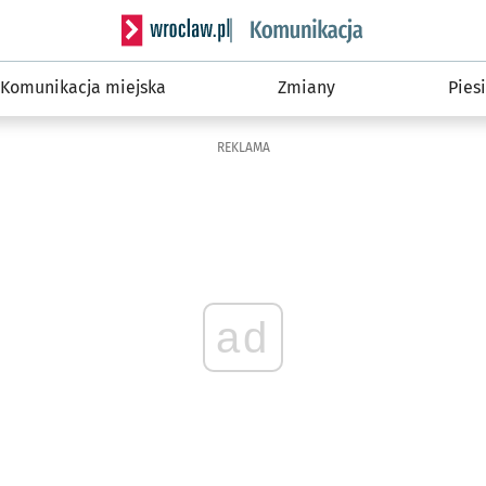
Serwis informacyjny wroclaw.pl podserwis: Ko
Komunikacja miejska
Zmiany
Piesi
REKLAMA
ad