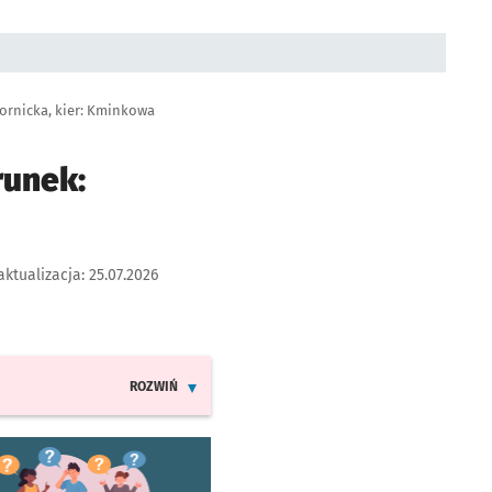
ornicka, kier: Kminkowa
runek:
aktualizacja:
25.07.2026
ROZWIŃ
INFORMACJE O ZMIANACH W ROZKŁADACH JAZDY LINII
worzy się w nowej karcie