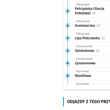
(Pełczyńska)
Pełczyńska (Stacja
Kolejowa)
Przystanek
NŻ
(Pełczyńska)
Kominiarska
Przysta
NŻ
(Pełczyńska)
Lipa Piotrowska
Prz
NŻ
(Cynamonowa)
Tymiankowa
Przysta
NŻ
(Cynamonowa)
Cynamonowa
(Kminkowa)
Waniliowa
(Kminkowa)
Kaparowa
(Kminkowa)
Kminkowa
ODJAZDY Z TEGO PR