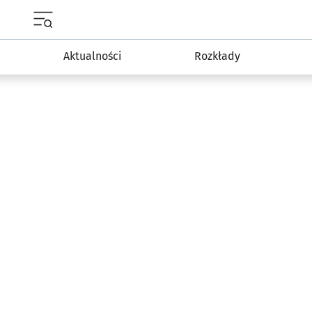
Menu główne portalu wroclaw.pl
Aktualności
Rozkłady