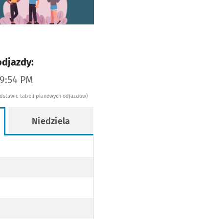
odjazdy:
09:54 PM
odstawie tabeli planowych odjazdów)
Niedziela