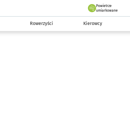
Powietrze
we Wrocławiu
munikacja
umiarkowane
Rowerzyści
Kierowcy