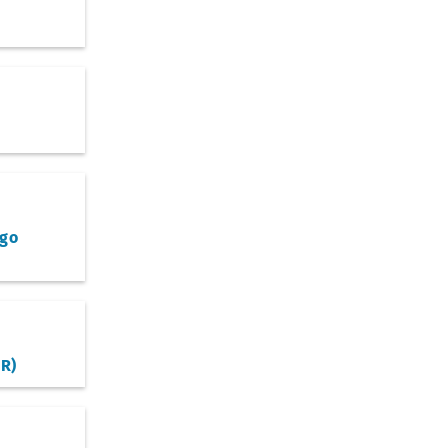
go
R)