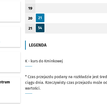
Godzina odjazdu
19
Godzina odjazdu
21
20
Odjazd
minut po godzinie 20
Godzina odjazdu
54
21
Odjazd
minut po godzinie 21
Godzina odjazdu
e
LEGENDA
K - kurs do Kminkowej
* Czas przejazdu podany na rozkładzie jest śr
ntrum
ciągu dnia. Rzeczywisty czas przejazdu może 
wartości.