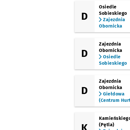
Osiedle
D
Sobieskiego
Zajezdnia
Obornicka
Zajezdnia
D
Obornicka
Osiedle
Sobieskiego
Zajezdnia
D
Obornicka
Giełdowa
(Centrum Hur
Kamieńskieg
K
(Pętla)