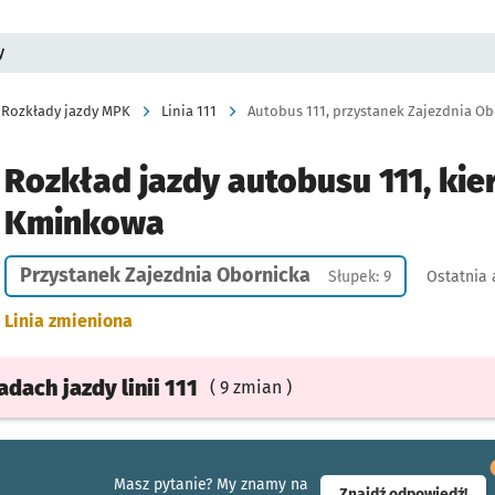
y
Rozkłady jazdy MPK
Linia 111
Autobus 111, przystanek Zajezdnia Ob
Rozkład jazdy autobusu 111, kie
Kminkowa
Przystanek Zajezdnia Obornicka
Słupek: 9
Ostatnia 
Linia zmieniona
ładach
jazdy
linii 111
( 9 zmian )
Masz pytanie? My znamy na
- ot
Znajdź odpowiedź!