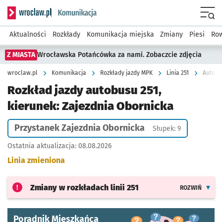
Serwis informacyjny wroclaw.pl podserwis: Komunikacja
Menu
Aktualności
Rozkłady
Komunikacja miejska
Zmiany
Piesi
Row
Z MIASTA
Wrocławska Potańcówka za nami. Zobaczcie zdjęcia
wroclaw.pl
Komunikacja
Rozkłady jazdy MPK
Linia 251
Autobus
Rozkład jazdy autobusu 251,
kierunek: Zajezdnia Obornicka
Przystanek Zajezdnia Obornicka
Słupek: 9
Ostatnia aktualizacja:
08.08.2026
Linia zmieniona
Zmiany w rozkładach
linii 251
ROZWIŃ
Poradnik Mieszkańca