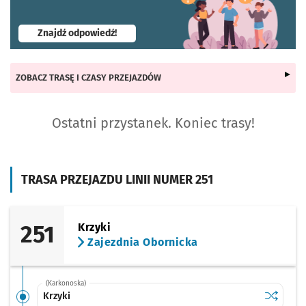
- otworzy się w nowej karcie
Znajdź odpowiedź!
ZOBACZ TRASĘ I CZASY PRZEJAZDÓW
Ostatni przystanek. Koniec trasy!
TRASA PRZEJAZDU LINII NUMER 251
251
Krzyki
Zajezdnia Obornicka
(Karkonoska)
Sprawdź p
Krzyki
Krzyki