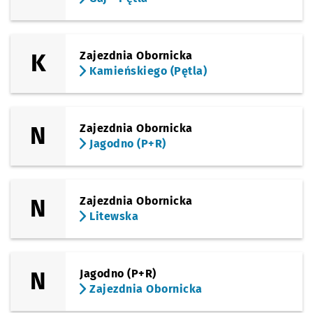
(Obornicka)
Sprawdź p
Zajezdni
Zajezdnia Obornicka
K
Zajezdnia Obornicka
Kamieńskiego (Pętla)
N
Zajezdnia Obornicka
Jagodno (P+R)
N
Zajezdnia Obornicka
Litewska
N
Jagodno (P+R)
Zajezdnia Obornicka