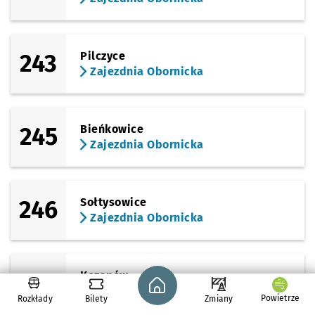
243
Pilczyce
Zajezdnia Obornicka
245
Bieńkowice
Zajezdnia Obornicka
246
Sołtysowice
Zajezdnia Obornicka
246
Kozanów
Strona główna - wroclaw.pl
Zajezdnia Obornicka
Powietrze
Rozkłady
Bilety
Zmiany