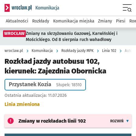
Serwis informacyjny wroclaw.pl podserwis: Komunikacja
Menu
Aktualności
Rozkłady
Komunikacja miejska
Zmiany
Piesi
Row
WROCŁAW
Zmiany na skrzyżowaniu Gazowej, Karwińskiej i
Mościckiego. Od 8 sierpnia ruch wahadłowy
wroclaw.pl
Komunikacja
Rozkłady jazdy MPK
Linia 102
Autobu
Rozkład jazdy autobusu 102,
kierunek: Zajezdnia Obornicka
Przystanek Kozia
Słupek: 18510
Ostatnia aktualizacja:
11.07.2026
Linia zmieniona
Zmiany w rozkładach
linii 102
ROZWIŃ