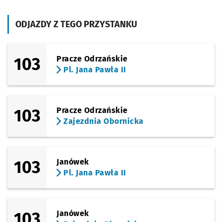
ODJAZDY Z TEGO PRZYSTANKU
Sprawdź p
Wojanow
Wojanowska
Sprawdź p
Stabłowi
Stabłowice
103
Pracze Odrzańskie
Pl. Jana Pawła II
Sprawdź p
Park Stab
Park Stabłowicki
Sprawdź p
Główna
Główna
103
Pracze Odrzańskie
Zajezdnia Obornicka
Sprawdź p
Wełniana
Wełniana
Sprawdź p
Chwałko
Chwałkowska
103
Janówek
Pl. Jana Pawła II
Sprawdź p
Jędrzejo
Jędrzejowska
Przystanek na życzenie
NŻ
Sprawdź p
Brodzka
Brodzka
103
Janówek