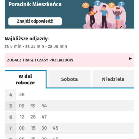
Poradnik Mieszkańca
- otworzy się w nowej karcie
Znajdź odpowiedź!
Najbliższe odjazdy:
za 8 min • za 23 min • za 38 min
ZOBACZ TRASĘ I CZASY PRZEJAZDÓW
W dni
Sobota
Niedziela
robocze
Rozkład jazdy -
W dni robocze
38
4
Odjazd
minut po godzinie 4
Godzina odjazdu
09
39
54
5
Odjazd
minut po godzinie 5
Odjazd
minut po godzinie 5
Odjazd
minut po godzinie 5
Godzina odjazdu
12
28
47
6
Odjazd
minut po godzinie 6
Odjazd
minut po godzinie 6
Odjazd
minut po godzinie 6
Godzina odjazdu
00
15
30
45
7
Odjazd
minut po godzinie 7
Odjazd
minut po godzinie 7
Odjazd
minut po godzinie 7
Odjazd
minut po godzinie 7
Godzina odjazdu