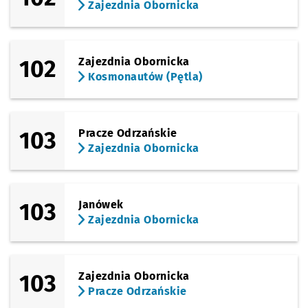
Zajezdnia Obornicka
Sprawdź p
Bezpiecz
Bezpieczna
Sprawdź p
Paprotna
Paprotna
Przystanek na życzenie
NŻ
102
Zajezdnia Obornicka
Kosmonautów (Pętla)
Sprawdź p
Zajezdni
Zajezdnia Obornicka
103
Pracze Odrzańskie
Zajezdnia Obornicka
103
Janówek
Zajezdnia Obornicka
103
Zajezdnia Obornicka
Pracze Odrzańskie