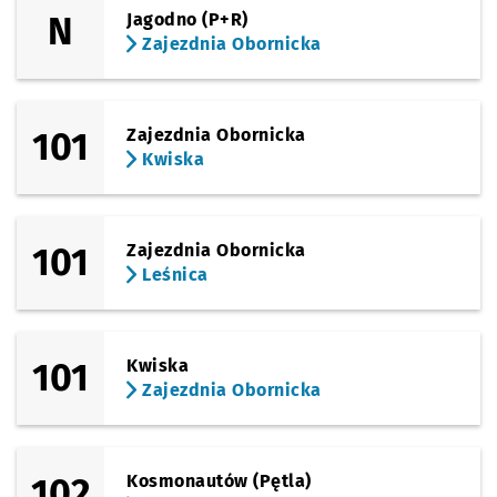
N
Jagodno (P+R)
Sprawdź p
Kromera
Kromera
Zajezdnia Obornicka
Sprawdź p
Berenta
Berenta
Przystanek na życzenie
NŻ
101
Zajezdnia Obornicka
Kwiska
Sprawdź p
Pl. Danił
Pl. Daniłowskiego
Sprawdź p
Kasprowi
Kasprowicza
101
Zajezdnia Obornicka
Leśnica
Sprawdź p
Syrokoml
Syrokomli
Przystanek na życzenie
NŻ
Sprawdź p
Pola
Pola
101
Kwiska
Zajezdnia Obornicka
Sprawdź p
Broniews
Broniewskiego
Sprawdź p
Bałtycka
Bałtycka
102
Kosmonautów (Pętla)