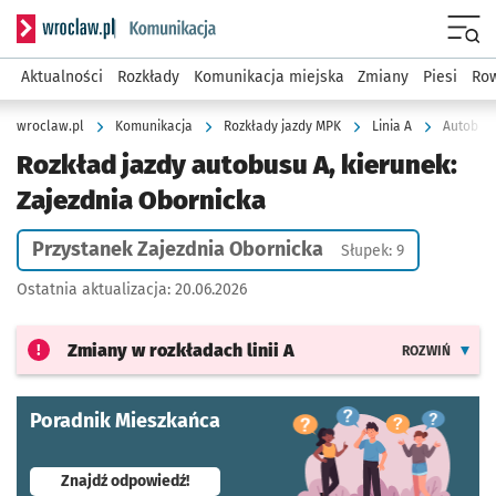
Serwis informacyjny wroclaw.pl podserwis: Komunikacja
Menu
Aktualności
Rozkłady
Komunikacja miejska
Zmiany
Piesi
Row
wroclaw.pl
Komunikacja
Rozkłady jazdy MPK
Linia A
Autobus 
Rozkład jazdy autobusu A, kierunek:
Zajezdnia Obornicka
Przystanek Zajezdnia Obornicka
Słupek: 9
Ostatnia aktualizacja:
20.06.2026
Zmiany w rozkładach
linii A
ROZWIŃ
Poradnik Mieszkańca
- otworzy się w nowej karcie
Znajdź odpowiedź!