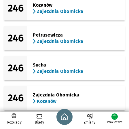
246
Kozanów
Zajezdnia Obornicka
246
Petrusewicza
Zajezdnia Obornicka
246
Sucha
Zajezdnia Obornicka
246
Zajezdnia Obornicka
Kozanów
Strona główna - wroclaw.pl
Powietrze
Rozkłady
Bilety
Zmiany
247
Polanowice