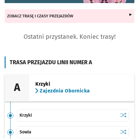
ZOBACZ TRASĘ I CZASY PRZEJAZDÓW
Ostatni przystanek. Koniec trasy!
TRASA PRZEJAZDU LINII NUMER A
A
Krzyki
Zajezdnia Obornicka
Sprawdź p
Krzyki
Krzyki
Sprawdź p
Sowia
Sowia