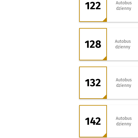
122
Autobus
dzienny
128 - kierunek W
128
Autobus
dzienny
132 - kierunek O
132
Autobus
dzienny
142 - kierunek P
142
Autobus
dzienny