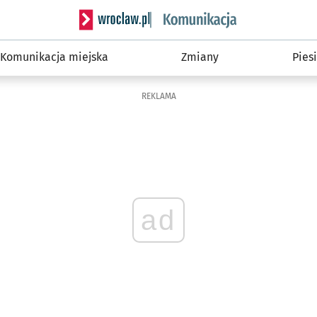
Serwis informacyjny wroclaw.pl podserwis: Ko
Komunikacja miejska
Zmiany
Piesi
REKLAMA
ad