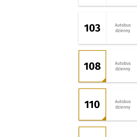
103 - kierunek Z
103
Autobus
dzienny
108 - kierunek D
108
Autobus
dzienny
110 - kierunek G
110
Autobus
dzienny
122 - kierunek D