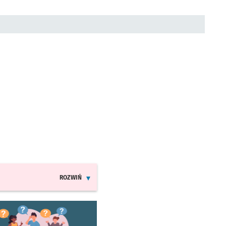
ROZWIŃ
INFORMACJE O ZMIANACH W ROZKŁADACH JAZDY MPK
worzy się w nowej karcie