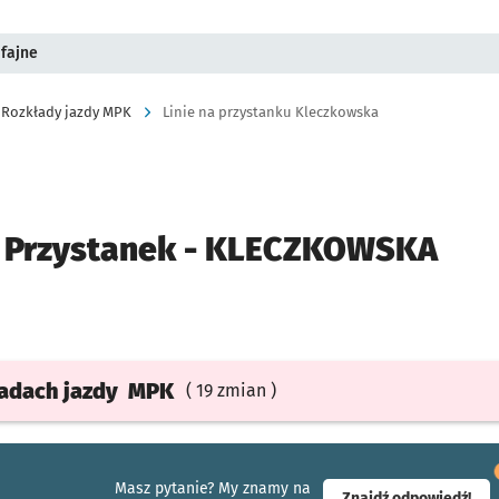
fajne
Rozkłady jazdy MPK
Linie na przystanku Kleczkowska
Przystanek -
KLECZKOWSKA
ładach
jazdy
MPK
( 19 zmian )
Masz pytanie? My znamy na
- ot
Znajdź odpowiedź!