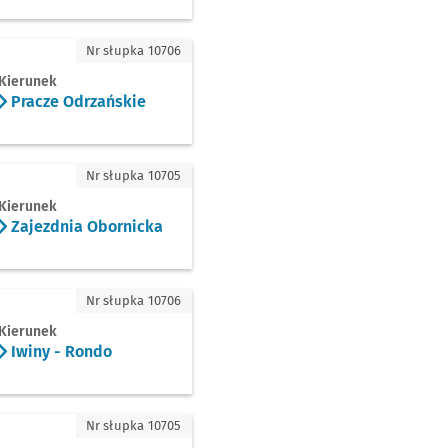
cze Odrzańskie
Nr słupka 10706
Kierunek
Pracze Odrzańskie
ezdnia Obornicka
Nr słupka 10705
Kierunek
Zajezdnia Obornicka
y - Rondo
Nr słupka 10706
Kierunek
Iwiny - Rondo
ezdnia Obornicka
Nr słupka 10705