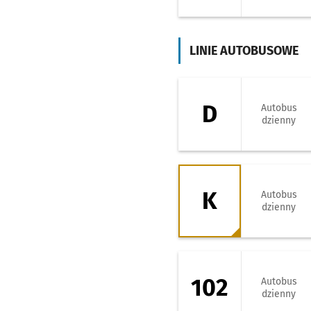
LINIE AUTOBUSOWE
D - kierunek Zaj
D
Autobus
dzienny
K - kierunek Gaj -
K
Autobus
dzienny
102 - kierunek Z
102
Autobus
dzienny