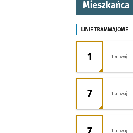
Mieszkańca
LINIE TRAMWAJOWE
1 - kierunek Pośw
1
Tramwaj
7 - kierunek Klec
7
Tramwaj
7 - kierunek Zaje
7
Tramwaj