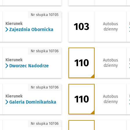
ajezdnia Obornicka
103 - kierunek Pra
Nr słupka 10705
103
Kierunek
Autobus
Zajezdnia Obornicka
dzienny
worzec Nadodrze
110 - kierunek Zaj
Nr słupka 10706
110
Kierunek
Autobus
Dworzec Nadodrze
dzienny
aleria Dominikańska
110 - kierunek Iwin
Nr słupka 10706
110
Kierunek
Autobus
Galeria Dominikańska
dzienny
worzec Autobusowy
128 - kierunek Zaj
Nr słupka 10706