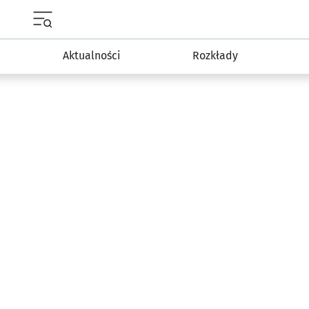
Menu główne portalu wroclaw.pl
Aktualności
Rozkłady