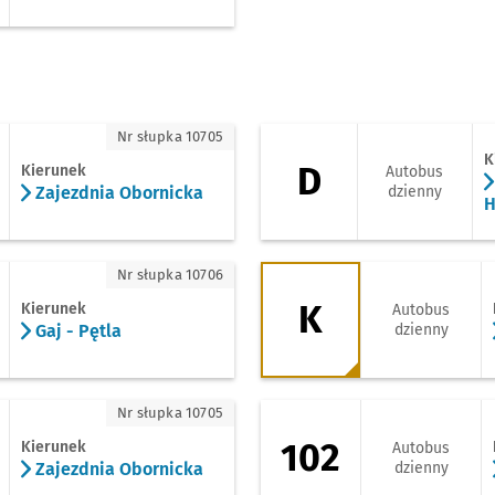
ezdnia Obornicka
D - kierunek Giełd
Nr słupka 10705
K
D
Kierunek
Autobus
Zajezdnia Obornicka
dzienny
H
 Pętla
K - kierunek Kamie
Nr słupka 10706
K
Kierunek
Autobus
Gaj - Pętla
dzienny
ajezdnia Obornicka
102 - kierunek Kos
Nr słupka 10705
102
Kierunek
Autobus
Zajezdnia Obornicka
dzienny