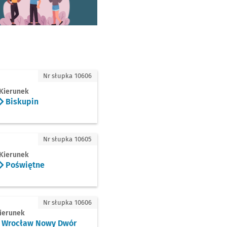
in
Nr słupka 10606
Kierunek
Biskupin
ętne
Nr słupka 10605
Kierunek
Poświętne
ław Nowy Dwór (P+R)
Nr słupka 10606
ierunek
Wrocław Nowy Dwór