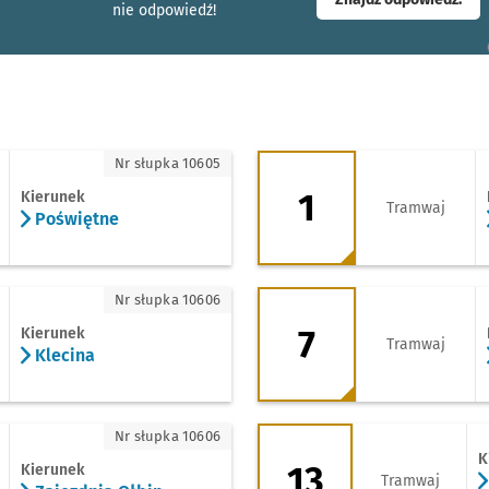
nie odpowiedź!
iętne
1 - kierunek Biskup
Nr słupka 10605
1
Kierunek
Tramwaj
Poświętne
ina
7 - kierunek Poświ
Nr słupka 10606
7
Kierunek
Tramwaj
Klecina
zdnia Ołbin
13 - kierunek Wroc
Nr słupka 10606
K
13
Kierunek
Tramwaj