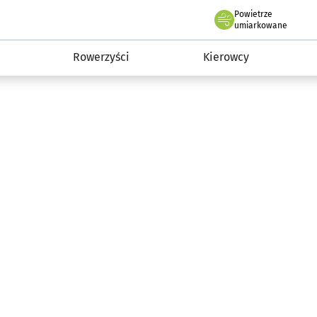
Powietrze
we Wrocławiu
munikacja
umiarkowane
Rowerzyści
Kierowcy