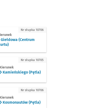
owa (Centrum Hurtu)
Nr słupka 10706
ierunek
Giełdowa (Centrum
urtu)
ńskiego (Pętla)
Nr słupka 10705
Kierunek
Kamieńskiego (Pętla)
monautów (Pętla)
Nr słupka 10706
Kierunek
Kosmonautów (Pętla)