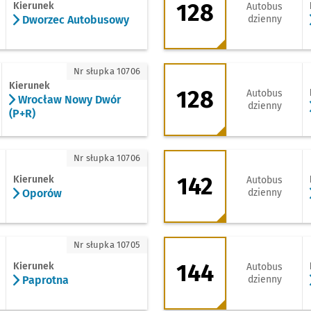
128
Kierunek
Autobus
Dworzec Autobusowy
dzienny
rocław Nowy Dwór (P+R)
128 - kierunek Zak
Nr słupka 10706
Kierunek
128
Autobus
Wrocław Nowy Dwór
dzienny
(P+R)
porów
142 - kierunek Jar
Nr słupka 10706
142
Kierunek
Autobus
Oporów
dzienny
aprotna
144 - kierunek Zwy
Nr słupka 10705
144
Kierunek
Autobus
Paprotna
dzienny