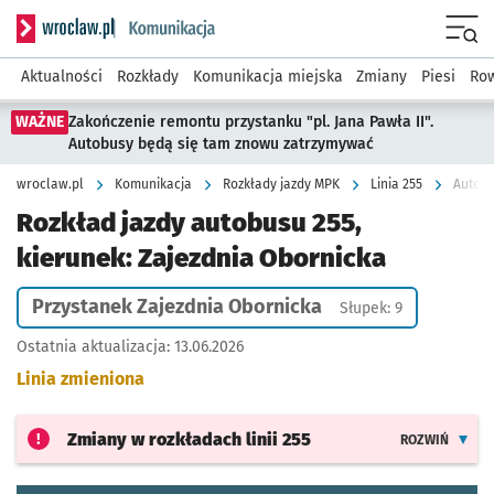
Serwis informacyjny wroclaw.pl podserwis: Komunikacja
Menu
Aktualności
Rozkłady
Komunikacja miejska
Zmiany
Piesi
Row
WAŻNE
Zakończenie remontu przystanku "pl. Jana Pawła II".
Autobusy będą się tam znowu zatrzymywać
wroclaw.pl
Komunikacja
Rozkłady jazdy MPK
Linia 255
Autobu
Rozkład jazdy autobusu 255,
kierunek: Zajezdnia Obornicka
Przystanek Zajezdnia Obornicka
Słupek: 9
Ostatnia aktualizacja:
13.06.2026
Linia zmieniona
Zmiany w rozkładach
linii 255
ROZWIŃ