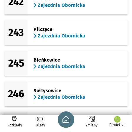
242
Zajezdnia Obornicka
243
Pilczyce
Zajezdnia Obornicka
245
Bieńkowice
Zajezdnia Obornicka
246
Sołtysowice
Zajezdnia Obornicka
Strona główna - wroclaw.pl
246
Kozanów
Powietrze
Rozkłady
Bilety
Zmiany
Zajezdnia Obornicka