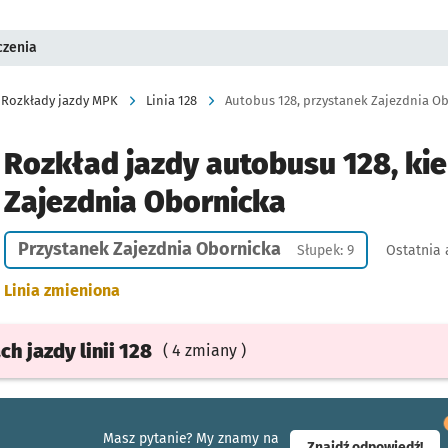
czenia
Rozkłady jazdy MPK
Linia 128
Autobus 128, przystanek Zajezdnia Ob
Rozkład jazdy autobusu 128, kie
Zajezdnia Obornicka
Przystanek Zajezdnia Obornicka
Słupek: 9
Ostatnia 
Linia zmieniona
ach
jazdy
linii 128
( 4 zmiany )
Masz pytanie? My znamy na
- ot
Znajdź odpowiedź!