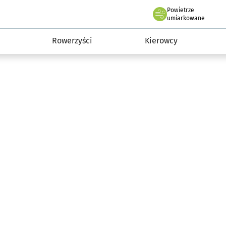
Powietrze
we Wrocławiu
munikacja
umiarkowane
Rowerzyści
Kierowcy