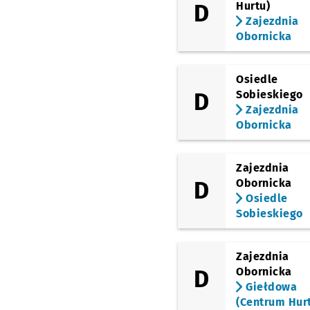
D
Hurtu)
Zajezdnia
(Żmigrodzka)
Kępińska
Przystanek 
NŻ
Obornicka
(Żmigrodzka)
Wołowska
Przystanek
NŻ
Osiedle
(Żmigrodzka)
D
Sobieskiego
Poświętne
Zajezdnia
Obornicka
(Obornicka)
Zajezdnia Obornicka
Zajezdnia
D
Obornicka
Osiedle
Sobieskiego
Zajezdnia
D
Obornicka
Giełdowa
(Centrum Hur