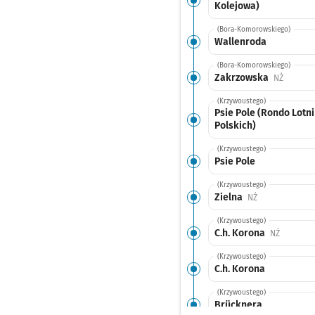
Kolejowa)
(Bora-Komorowskiego)
Wallenroda
(Bora-Komorowskiego)
Zakrzowska
Przystan
NŻ
(Krzywoustego)
Psie Pole (Rondo Lotn
Polskich)
(Krzywoustego)
Psie Pole
(Krzywoustego)
Zielna
Przystanek na 
NŻ
(Krzywoustego)
C.h. Korona
Przystan
NŻ
(Krzywoustego)
C.h. Korona
(Krzywoustego)
Brücknera