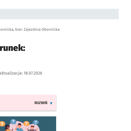
ornicka, kier: Zajezdnia Obornicka
runek:
aktualizacja:
18.07.2026
ROZWIŃ
INFORMACJE O ZMIANACH W ROZKŁADACH JAZDY LINI
worzy się w nowej karcie