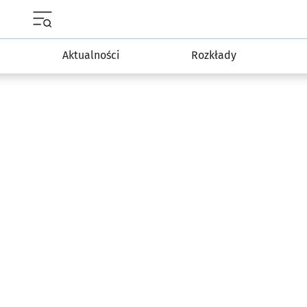
Menu główne portalu wroclaw.pl
Aktualności
Rozkłady