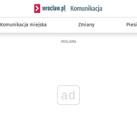
Serwis informacyjny wroclaw.pl podserwis: Ko
Komunikacja miejska
Zmiany
Piesi
REKLAMA
ad