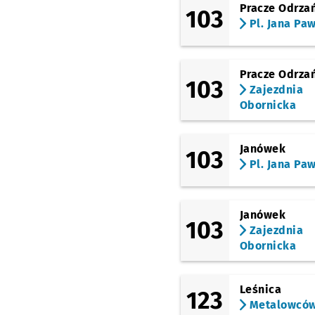
Pracze Odrza
103
Jędrzejowska
Przyst
NŻ
Pl. Jana Paw
Brodzka
Pracze Odrza
103
Kozia
Zajezdnia
Obornicka
Północna
Janówek
103
Maślicka (Staw)
Prz
NŻ
Pl. Jana Paw
Maślice Małe
(Brodnicka)
Janówek
103
Zajezdnia
Rędzińska
Obornicka
(Cmentarz)
Leśnica
Maślicka (Osiedle)
123
Metalowcó