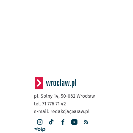
Mosty Pomorskie
Pomorska
Pl. Staszica
Kleczkowska
Bałtycka
Bezpieczna
Paprotna
Przystanek 
NŻ
pl. Solny 14,
50-062
Wrocław
tel. 71 776 71 42
Zajezdnia Obornicka
e-mail:
redakcja@araw.pl