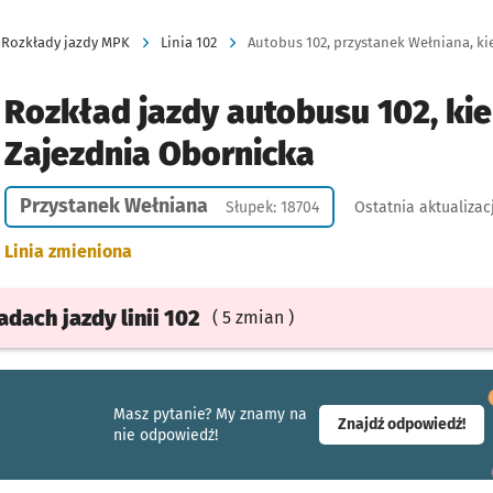
Rozkłady jazdy MPK
Linia 102
Autobus 102, przystanek Wełniana, ki
Rozkład jazdy autobusu 102, kie
Zajezdnia Obornicka
Przystanek Wełniana
Słupek: 18704
Ostatnia aktualizac
Linia zmieniona
ładach
jazdy
linii 102
( 5 zmian )
Masz pytanie? My znamy na
- ot
Znajdź odpowiedź!
nie odpowiedź!