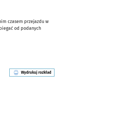
dnim czasem przejazdu w
dbiegać od podanych
Wydrukuj rozkład
linii nr 102