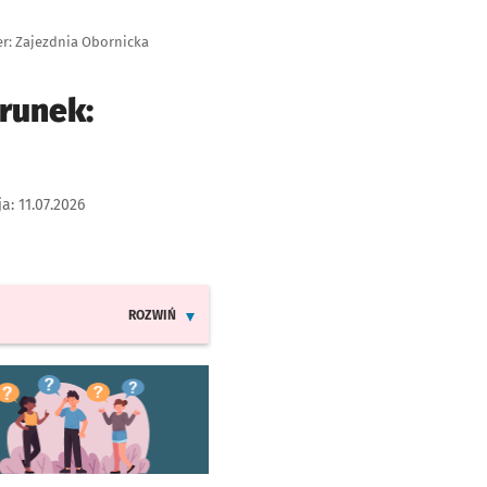
er: Zajezdnia Obornicka
runek:
ja:
11.07.2026
ROZWIŃ
INFORMACJE O ZMIANACH W ROZKŁADACH JAZDY LINI
worzy się w nowej karcie