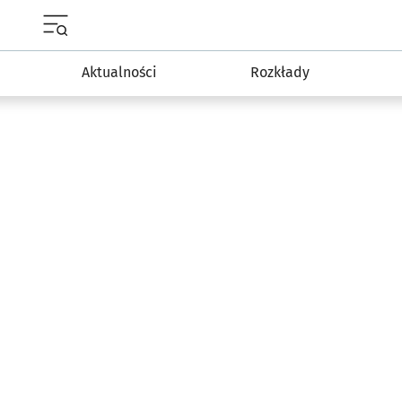
Menu główne portalu wroclaw.pl
Aktualności
Rozkłady