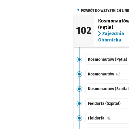
POWRÓT DO WSZYSTKICH LINI
Kosmonautó
102
(Pętla)
Zajezdnia
Obornicka
Kosmonautów (Pętla)
Kosmonautów
Przys
NŻ
Kosmonautów (Szpital
Fieldorfa (Szpital)
Fieldorfa
Przystanek 
NŻ