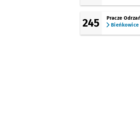
Tarczyński Arena
(Królewiecka)
Pracze Odrza
245
Bieńkowice
Dworska
Górnicza
Kozanów (Dokerska)
Kozanów
Dzielna
Wiślańska
Kolista
Kwiska