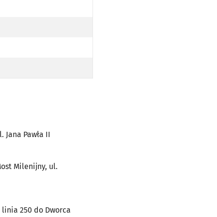
NA PAWŁA II
EZ PL. JANA PAWŁA II
NA PAWŁA II
EZ PL. JANA PAWŁA II
NA PAWŁA II
LEJ JAKO LINIA 250 DO DWORCA GŁÓWNEGO
MILENIJNY, UL. JEZIORAŃSKIEGO (DO PRZYST. KOLISTA PO TRASIE)
l. Jana Pawła II
ost Milenijny, ul.
o linia 250 do Dworca