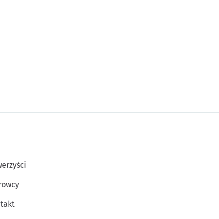
erzyści
rowcy
takt