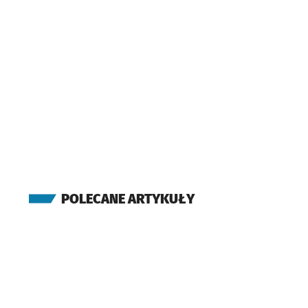
Małopanewska
Niedźwiedzia
Głogowska
Szczepin
Inowrocławska
POLECANE ARTYKUŁY
Pl. Solidarności
Przy
NŻ
Pl. Jana Pawła II
Rynek