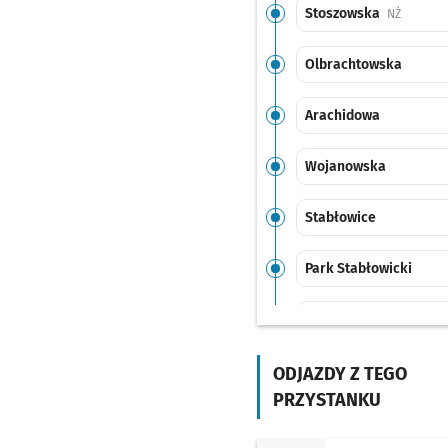
Stoszowska
Przystan
NŻ
Olbrachtowska
Arachidowa
Wojanowska
Stabłowice
Park Stabłowicki
Główna
Wełniana
ODJAZDY Z TEGO
PRZYSTANKU
Chwałkowska