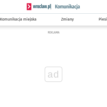
Serwis informacyjny wroclaw.pl podserwis: Ko
Komunikacja miejska
Zmiany
Piesi
REKLAMA
ad