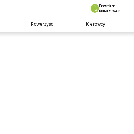
Powietrze
we Wrocławiu
munikacja
umiarkowane
Rowerzyści
Kierowcy