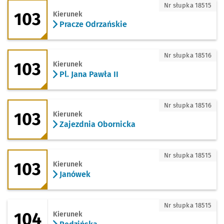
103 - kierunek Pracze Odrzańskie
Nr słupka 18515
103
Kierunek
Pracze Odrzańskie
103 - kierunek Pl. Jana Pawła II
Nr słupka 18516
103
Kierunek
Pl. Jana Pawła II
103 - kierunek Zajezdnia Obornicka
Nr słupka 18516
103
Kierunek
Zajezdnia Obornicka
103 - kierunek Janówek
Nr słupka 18515
103
Kierunek
Janówek
104 - kierunek Rędzińska
Nr słupka 18515
104
Kierunek