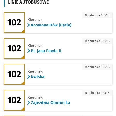
LINIE AUTOBUSOWE
102 - kierunek Kosmonautów (Pętla)
Nr słupka 18515
102
Kierunek
Kosmonautów (Pętla)
102 - kierunek Pl. Jana Pawła II
Nr słupka 18516
102
Kierunek
Pl. Jana Pawła II
102 - kierunek Kwiska
Nr słupka 18516
102
Kierunek
Kwiska
102 - kierunek Zajezdnia Obornicka
Nr słupka 18516
102
Kierunek
Zajezdnia Obornicka