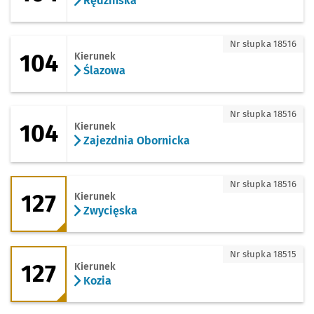
Rędzińska
104 - kierunek Ślazowa
Nr słupka 18516
104
Kierunek
Ślazowa
104 - kierunek Zajezdnia Obornicka
Nr słupka 18516
104
Kierunek
Zajezdnia Obornicka
127 - kierunek Zwycięska
Nr słupka 18516
127
Kierunek
Zwycięska
127 - kierunek Kozia
Nr słupka 18515
127
Kierunek
Kozia