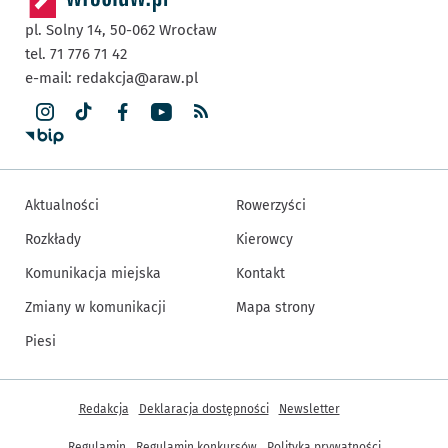
pl. Solny 14,
50-062
Wrocław
tel. 71 776 71 42
e-mail:
redakcja@araw.pl
Aktualności
Rowerzyści
Rozkłady
Kierowcy
Komunikacja miejska
Kontakt
Zmiany w komunikacji
Mapa strony
Piesi
Inne informacje
Redakcja
Deklaracja dostępności
Newsletter
Regulamin
Regulamin konkursów
Polityka prywatności