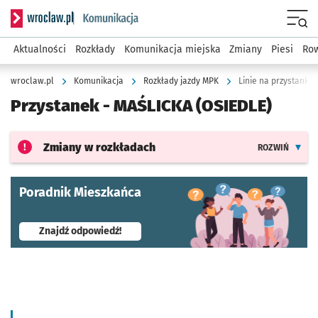
Serwis informacyjny wroclaw.pl podserwis: Komunikacja
Menu
Aktualności
Rozkłady
Komunikacja miejska
Zmiany
Piesi
Row
wroclaw.pl
Komunikacja
Rozkłady jazdy MPK
Linie na przystanku 
Przystanek -
MAŚLICKA (OSIEDLE)
Zmiany w rozkładach
ROZWIŃ
Poradnik Mieszkańca
- otworzy się w nowej karcie
Znajdź odpowiedź!