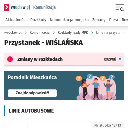
Serwis informacyjny wroclaw.pl podserwis: Komunikacja
Menu
Aktualności
Rozkłady
Komunikacja miejska
Zmiany
Piesi
Row
wroclaw.pl
Komunikacja
Rozkłady jazdy MPK
Linie na przystanku
Przystanek -
WIŚLAŃSKA
Zmiany w rozkładach
ROZWIŃ
Poradnik Mieszkańca
- otworzy się w nowej karcie
Znajdź odpowiedź!
LINIE AUTOBUSOWE
102 - kierunek Kosmonautów (Pętla)
Nr słupka 12713