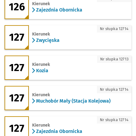
126
Kierunek
Zajezdnia Obornicka
127 - kierunek Zwycięska
Nr słupka 12714
127
Kierunek
Zwycięska
127 - kierunek Kozia
Nr słupka 12713
127
Kierunek
Kozia
127 - kierunek Muchobór Mały (Stacja 
Nr słupka 12714
127
Kierunek
Muchobór Mały (Stacja Kolejowa)
127 - kierunek Zajezdnia Obornicka
Nr słupka 12714
127
Kierunek
Zajezdnia Obornicka