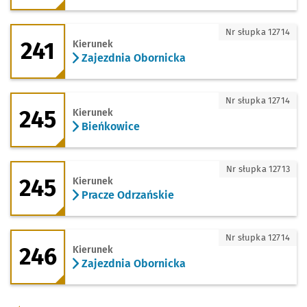
241 - kierunek Zajezdnia Obornicka
Nr słupka 12714
241
Kierunek
Zajezdnia Obornicka
245 - kierunek Bieńkowice
Nr słupka 12714
245
Kierunek
Bieńkowice
245 - kierunek Pracze Odrzańskie
Nr słupka 12713
245
Kierunek
Pracze Odrzańskie
246 - kierunek Zajezdnia Obornicka
Nr słupka 12714
246
Kierunek
Zajezdnia Obornicka