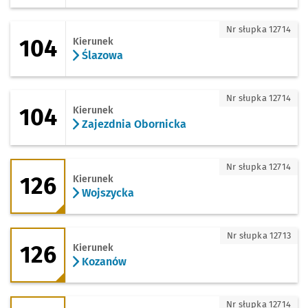
104 - kierunek Ślazowa
Nr słupka 12714
104
Kierunek
Ślazowa
104 - kierunek Zajezdnia Obornicka
Nr słupka 12714
104
Kierunek
Zajezdnia Obornicka
126 - kierunek Wojszycka
Nr słupka 12714
126
Kierunek
Wojszycka
126 - kierunek Kozanów
Nr słupka 12713
126
Kierunek
Kozanów
126 - kierunek Zajezdnia Obornicka
Nr słupka 12714