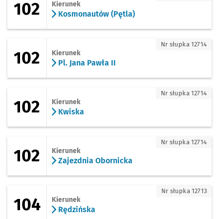
102
Kierunek
Kosmonautów (Pętla)
102 - kierunek Pl. Jana Pawła II
Nr słupka 12714
102
Kierunek
Pl. Jana Pawła II
102 - kierunek Kwiska
Nr słupka 12714
102
Kierunek
Kwiska
102 - kierunek Zajezdnia Obornicka
Nr słupka 12714
102
Kierunek
Zajezdnia Obornicka
104 - kierunek Rędzińska
Nr słupka 12713
104
Kierunek
Rędzińska