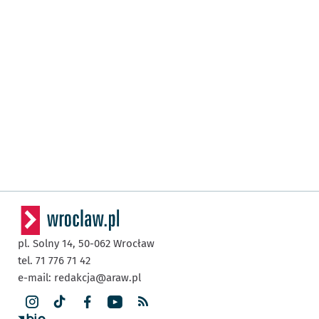
pl. Solny 14,
50-062
Wrocław
tel. 71 776 71 42
e-mail:
redakcja@araw.pl