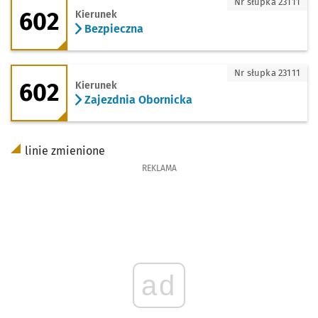
602 - kierunek Bezpieczna
Nr słupka 23111
602
Kierunek
Bezpieczna
602 - kierunek Zajezdnia Obornicka
Nr słupka 23111
602
Kierunek
Zajezdnia Obornicka
linie zmienione
REKLAMA
ad