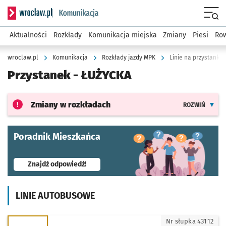
Serwis informacyjny wroclaw.pl podserwis: Komunikacja
Menu
Aktualności
Rozkłady
Komunikacja miejska
Zmiany
Piesi
Row
wroclaw.pl
Komunikacja
Rozkłady jazdy MPK
Linie na przystanku
Przystanek -
ŁUŻYCKA
Zmiany w rozkładach
ROZWIŃ
Poradnik Mieszkańca
- otworzy się w nowej karcie
Znajdź odpowiedź!
LINIE AUTOBUSOWE
K - kierunek Gaj - Pętla
Nr słupka 43112