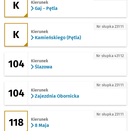
K
Kierunek
Gaj - Pętla
K - kierunek Kamieńskiego (Pętla)
Nr słupka 23111
K
Kierunek
Kamieńskiego (Pętla)
104 - kierunek Ślazowa
Nr słupka 43112
104
Kierunek
Ślazowa
104 - kierunek Zajezdnia Obornicka
Nr słupka 23111
104
Kierunek
Zajezdnia Obornicka
118 - kierunek 8 Maja
Nr słupka 23111
118
Kierunek
8 Maja