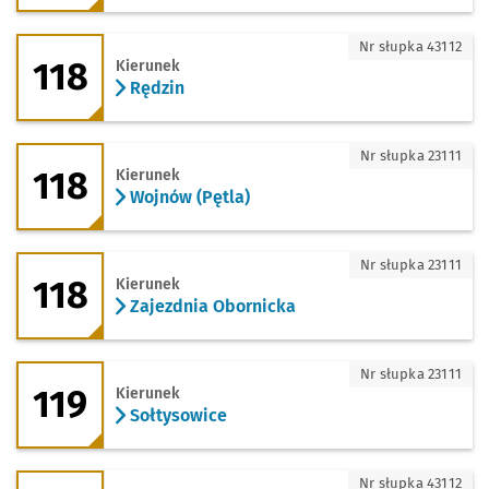
118 - kierunek Rędzin
Nr słupka 43112
118
Kierunek
Rędzin
118 - kierunek Wojnów (Pętla)
Nr słupka 23111
118
Kierunek
Wojnów (Pętla)
118 - kierunek Zajezdnia Obornicka
Nr słupka 23111
118
Kierunek
Zajezdnia Obornicka
119 - kierunek Sołtysowice
Nr słupka 23111
119
Kierunek
Sołtysowice
119 - kierunek Racławicka
Nr słupka 43112