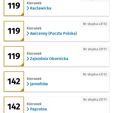
119
Kierunek
Racławicka
119 - kierunek Awicenny (Poczta Polska
Nr słupka 43112
119
Kierunek
Awicenny (Poczta Polska)
119 - kierunek Zajezdnia Obornicka
Nr słupka 23111
119
Kierunek
Zajezdnia Obornicka
142 - kierunek Jarnołtów
Nr słupka 43112
142
Kierunek
Jarnołtów
142 - kierunek Paprotna
Nr słupka 23111
142
Kierunek
Paprotna