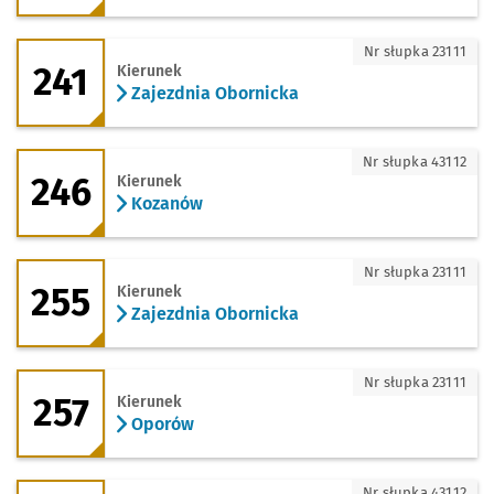
241 - kierunek Zajezdnia Obornicka
Nr słupka 23111
241
Kierunek
Zajezdnia Obornicka
246 - kierunek Kozanów
Nr słupka 43112
246
Kierunek
Kozanów
255 - kierunek Zajezdnia Obornicka
Nr słupka 23111
255
Kierunek
Zajezdnia Obornicka
257 - kierunek Oporów
Nr słupka 23111
257
Kierunek
Oporów
257 - kierunek Rędzin
Nr słupka 43112