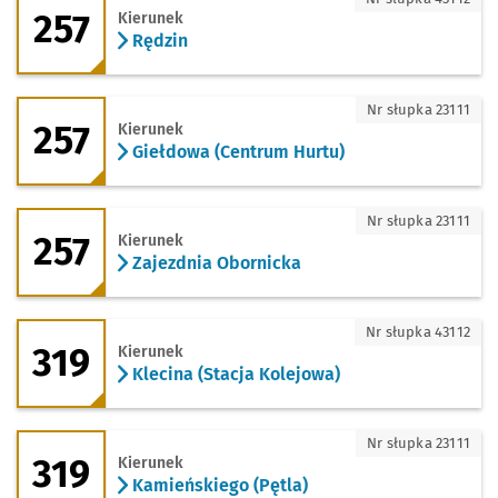
257
Kierunek
Rędzin
257 - kierunek Giełdowa (Centrum Hurt
Nr słupka 23111
257
Kierunek
Giełdowa (Centrum Hurtu)
257 - kierunek Zajezdnia Obornicka
Nr słupka 23111
257
Kierunek
Zajezdnia Obornicka
319 - kierunek Klecina (Stacja Kolejowa
Nr słupka 43112
319
Kierunek
Klecina (Stacja Kolejowa)
319 - kierunek Kamieńskiego (Pętla)
Nr słupka 23111
319
Kierunek
Kamieńskiego (Pętla)