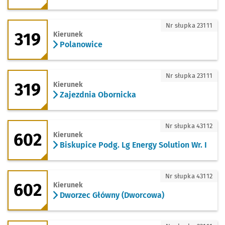
319 - kierunek Polanowice
Nr słupka 23111
319
Kierunek
Polanowice
319 - kierunek Zajezdnia Obornicka
Nr słupka 23111
319
Kierunek
Zajezdnia Obornicka
602 - kierunek Biskupice Podg. Lg Energ
Nr słupka 43112
602
Kierunek
Biskupice Podg. Lg Energy Solution Wr. I
602 - kierunek Dworzec Główny (Dwor
Nr słupka 43112
602
Kierunek
Dworzec Główny (Dworcowa)