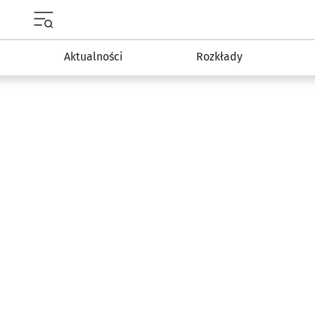
Menu główne portalu wroclaw.pl
Aktualności
Rozkłady