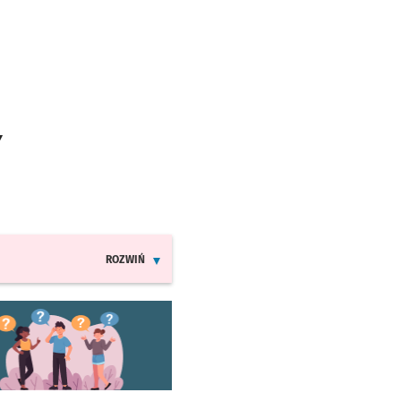
Y
ROZWIŃ
INFORMACJE O ZMIANACH W ROZKŁADACH JAZDY MPK
worzy się w nowej karcie