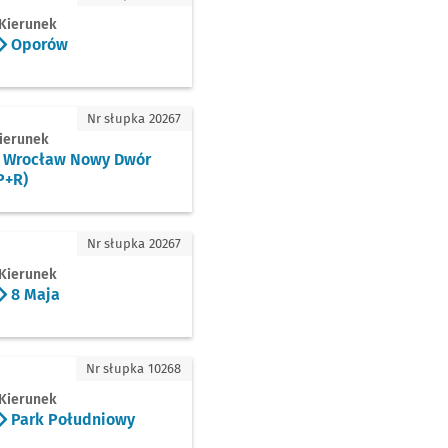
Kierunek
Oporów
ław Nowy Dwór (P+R)
Nr słupka 20267
ierunek
Wrocław Nowy Dwór
P+R)
a
Nr słupka 20267
Kierunek
8 Maja
 Południowy
Nr słupka 10268
Kierunek
Park Południowy