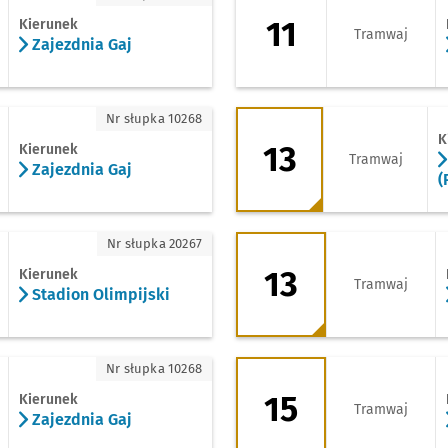
11
Kierunek
Tramwaj
Zajezdnia Gaj
ezdnia Gaj
13 - kierunek Wroc
Nr słupka 10268
K
13
Kierunek
Tramwaj
Zajezdnia Gaj
(
dion Olimpijski
13 - kierunek 8 Maj
Nr słupka 20267
13
Kierunek
Tramwaj
Stadion Olimpijski
ezdnia Gaj
15 - kierunek Park
Nr słupka 10268
15
Kierunek
Tramwaj
Zajezdnia Gaj