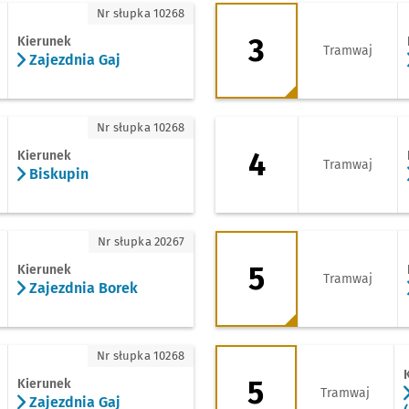
zdnia Gaj
3 - kierunek Księże
Nr słupka 10268
3
Kierunek
Tramwaj
Zajezdnia Gaj
upin
4 - kierunek Opor
Nr słupka 10268
4
Kierunek
Tramwaj
Biskupin
zdnia Borek
5 - kierunek Księże
Nr słupka 20267
5
Kierunek
Tramwaj
Zajezdnia Borek
zdnia Gaj
5 - kierunek Grabi
Nr słupka 10268
5
Kierunek
Tramwaj
Zajezdnia Gaj