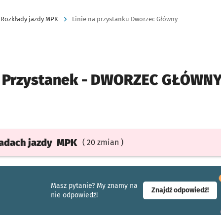
Rozkłady jazdy MPK
Linie na przystanku Dworzec Główny
Przystanek -
DWORZEC GŁÓWN
ładach
jazdy
MPK
( 20 zmian )
Masz pytanie? My znamy na
- ot
Znajdź odpowiedź!
nie odpowiedź!