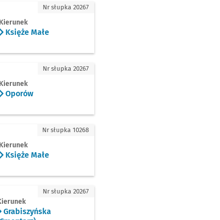
 Małe
Nr słupka 20267
Kierunek
Księże Małe
ów
Nr słupka 20267
Kierunek
Oporów
 Małe
Nr słupka 10268
Kierunek
Księże Małe
szyńska (Cmentarz)
Nr słupka 20267
Kierunek
Grabiszyńska