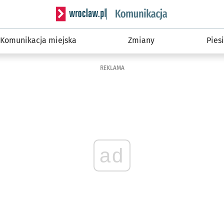
Serwis informacyjny wroclaw.pl podserwis: Ko
Komunikacja miejska
Zmiany
Piesi
REKLAMA
ad