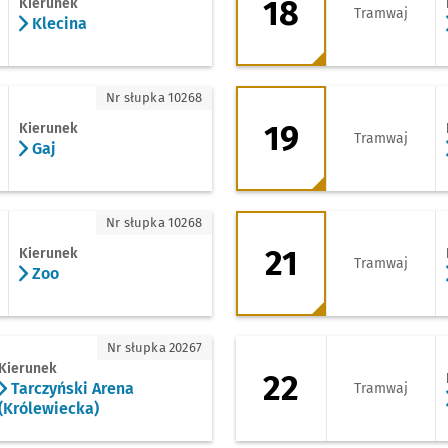
18
Kierunek
Tramwaj
Klecina
19 - kierunek Zajez
Nr słupka 10268
19
Kierunek
Tramwaj
Gaj
21 - kierunek Gaj
Nr słupka 10268
21
Kierunek
Tramwaj
Zoo
czyński Arena (Królewiecka)
22 - kierunek Tarno
Nr słupka 20267
Kierunek
22
Tarczyński Arena
Tramwaj
(Królewiecka)