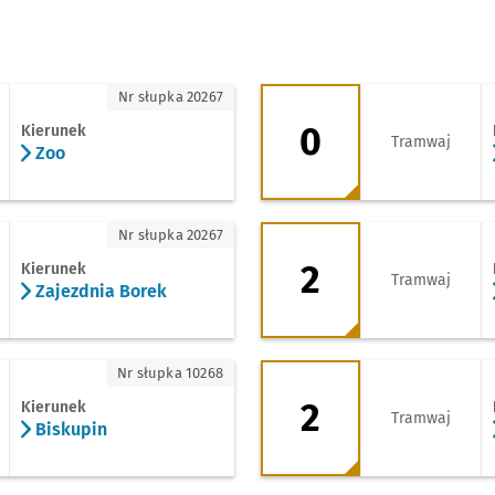
0 - kierunek Dwor
Nr słupka 20267
0
Kierunek
Tramwaj
Zoo
zdnia Borek
2 - kierunek Krzyki
Nr słupka 20267
2
Kierunek
Tramwaj
Zajezdnia Borek
upin
2 - kierunek Zajezd
Nr słupka 10268
2
Kierunek
Tramwaj
Biskupin