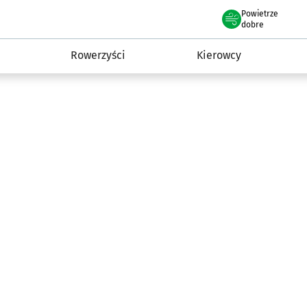
Powietrze
we Wrocławiu
munikacja
dobre
Rowerzyści
Kierowcy