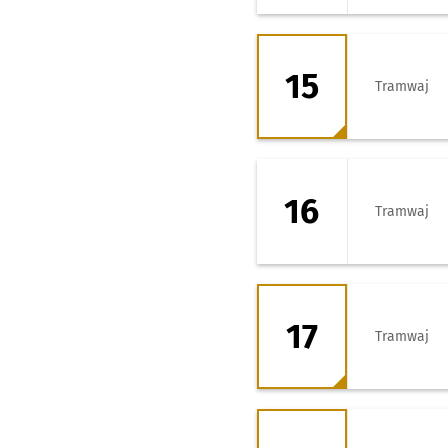
15 - kierunek Po
15
Tramwaj
16 - kierunek Tar
16
Tramwaj
17 - kierunek 8 M
17
Tramwaj
17 - kierunek Kle