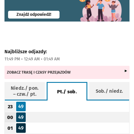
- otworzy się w nowej karcie
Znajdź odpowiedź!
Najbliższe odjazdy:
11:49 PM • 12:49 AM • 01:49 AM
ZOBACZ TRASĘ I CZASY PRZEJAZDÓW
Niedz./ pon.
Sob./ niedz.
Pt./ sob.
– czw./ pt.
Rozkład jazdy -
Pt./ sob.
49
23
Odjazd
minut po godzinie 23
Godzina odjazdu
49
00
Odjazd
minut po godzinie 00
Godzina odjazdu
49
01
Odjazd
minut po godzinie 01
Godzina odjazdu