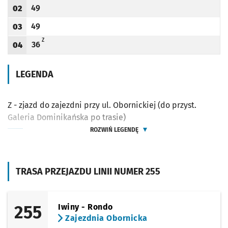
49
02
Odjazd
minut po godzinie 02
Godzina odjazdu
49
03
Odjazd
minut po godzinie 03
Godzina odjazdu
Z - ZJAZD DO ZAJEZDNI PRZY UL. OBORNICKIEJ (DO PRZYST. GALERIA DOMINIKAŃ
Z
36
04
Odjazd
minut po godzinie 04
Godzina odjazdu
LEGENDA
Z - zjazd do zajezdni przy ul. Obornickiej (do przyst.
Galeria Dominikańska po trasie)
ROZWIŃ LEGENDĘ
TRASA PRZEJAZDU LINII NUMER 255
255
Iwiny - Rondo
Zajezdnia Obornicka