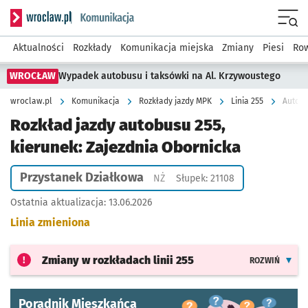
Serwis informacyjny wroclaw.pl podserwis: Komunikacja
Menu
Aktualności
Rozkłady
Komunikacja miejska
Zmiany
Piesi
Row
WROCŁAW
Wypadek autobusu i taksówki na Al. Krzywoustego
wroclaw.pl
Komunikacja
Rozkłady jazdy MPK
Linia 255
Autobu
Rozkład jazdy autobusu 255,
kierunek: Zajezdnia Obornicka
Przystanek Działkowa
Przystanek na życzenie
NŻ
Słupek: 21108
Ostatnia aktualizacja:
13.06.2026
Linia zmieniona
Zmiany w rozkładach
linii 255
ROZWIŃ
Poradnik Mieszkańca