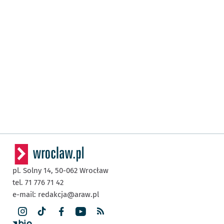
pl. Solny 14,
50-062
Wrocław
tel. 71 776 71 42
e-mail:
redakcja@araw.pl