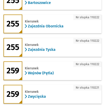
255
Bartoszowice
255 - kierunek Zajezdnia Obornicka
Nr słupka 110222
255
Kierunek
Zajezdnia Obornicka
255 - kierunek Zajezdnia Tyska
Nr słupka 110222
255
Kierunek
Zajezdnia Tyska
259 - kierunek Wojnów (Pętla)
Nr słupka 110222
259
Kierunek
Wojnów (Pętla)
259 - kierunek Zwycięska
Nr słupka 110221
259
Kierunek
Zwycięska