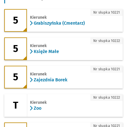
5 - kierunek Grabiszyńska (Cmentarz)
Nr słupka 10221
5
Kierunek
Grabiszyńska (Cmentarz)
5 - kierunek Księże Małe
Nr słupka 10222
5
Kierunek
Księże Małe
5 - kierunek Zajezdnia Borek
Nr słupka 10221
5
Kierunek
Zajezdnia Borek
T - kierunek Zoo
Nr słupka 10222
T
Kierunek
Zoo
17 - kierunek Klecina
Nr słupka 10221