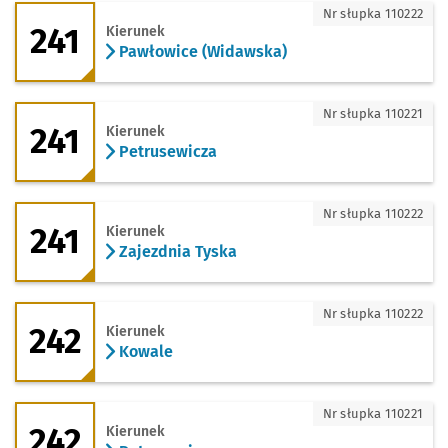
241 - kierunek Pawłowice (Widawska)
Nr słupka 110222
241
Kierunek
Pawłowice (Widawska)
241 - kierunek Petrusewicza
Nr słupka 110221
241
Kierunek
Petrusewicza
241 - kierunek Zajezdnia Tyska
Nr słupka 110222
241
Kierunek
Zajezdnia Tyska
242 - kierunek Kowale
Nr słupka 110222
242
Kierunek
Kowale
242 - kierunek Petrusewicza
Nr słupka 110221
242
Kierunek