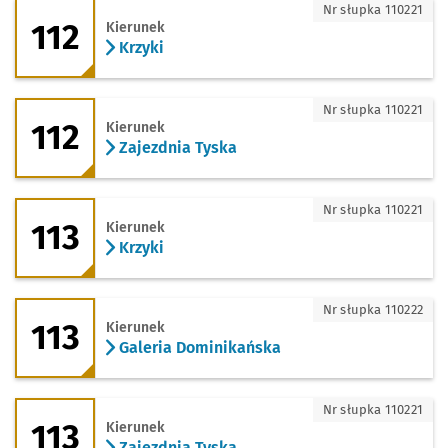
112 - kierunek Krzyki
Nr słupka 110221
112
Kierunek
Krzyki
112 - kierunek Zajezdnia Tyska
Nr słupka 110221
112
Kierunek
Zajezdnia Tyska
113 - kierunek Krzyki
Nr słupka 110221
113
Kierunek
Krzyki
113 - kierunek Galeria Dominikańska
Nr słupka 110222
113
Kierunek
Galeria Dominikańska
113 - kierunek Zajezdnia Tyska
Nr słupka 110221
113
Kierunek
Zajezdnia Tyska