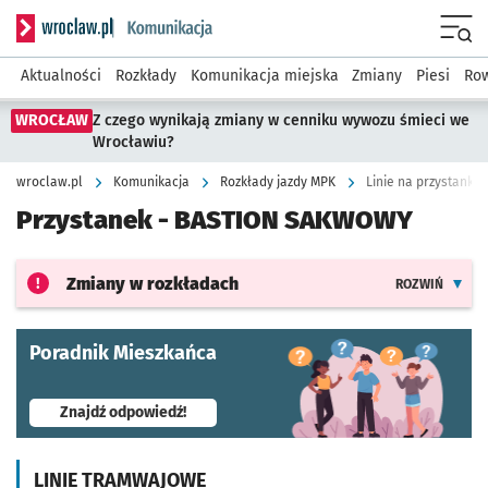
Serwis informacyjny wroclaw.pl podserwis: Komunikacja
Menu
Aktualności
Rozkłady
Komunikacja miejska
Zmiany
Piesi
Row
WROCŁAW
Z czego wynikają zmiany w cenniku wywozu śmieci we
Wrocławiu?
wroclaw.pl
Komunikacja
Rozkłady jazdy MPK
Linie na przystanku
Przystanek -
BASTION SAKWOWY
Zmiany w rozkładach
ROZWIŃ
Poradnik Mieszkańca
- otworzy się w nowej karcie
Znajdź odpowiedź!
LINIE TRAMWAJOWE