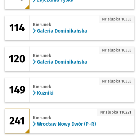
114 - kierunek Galeria Dominikańska
Nr słupka 10333
114
Kierunek
Galeria Dominikańska
120 - kierunek Galeria Dominikańska
Nr słupka 10333
120
Kierunek
Galeria Dominikańska
149 - kierunek Kuźniki
Nr słupka 10333
149
Kierunek
Kuźniki
241 - kierunek Wrocław Nowy Dwór (P+
Nr słupka 110221
241
Kierunek
Wrocław Nowy Dwór (P+R)