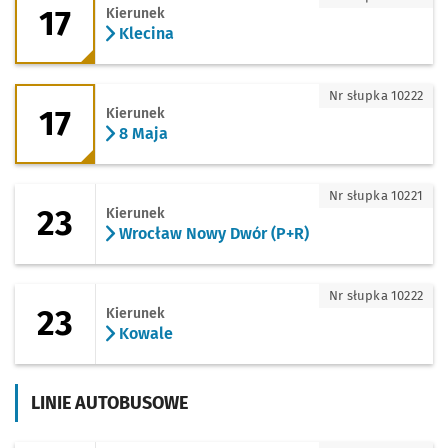
17
Kierunek
Klecina
17 - kierunek 8 Maja
Nr słupka 10222
17
Kierunek
8 Maja
23 - kierunek Wrocław Nowy Dwór (P+R
Nr słupka 10221
23
Kierunek
Wrocław Nowy Dwór (P+R)
23 - kierunek Kowale
Nr słupka 10222
23
Kierunek
Kowale
LINIE AUTOBUSOWE