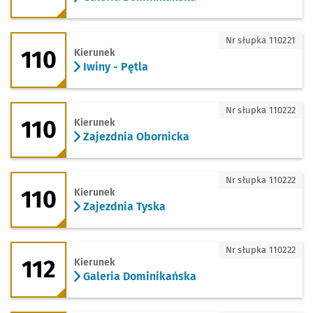
110 - kierunek Iwiny - Pętla
Nr słupka 110221
110
Kierunek
Iwiny - Pętla
110 - kierunek Zajezdnia Obornicka
Nr słupka 110222
110
Kierunek
Zajezdnia Obornicka
110 - kierunek Zajezdnia Tyska
Nr słupka 110222
110
Kierunek
Zajezdnia Tyska
112 - kierunek Galeria Dominikańska
Nr słupka 110222
112
Kierunek
Galeria Dominikańska