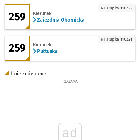
259 - kierunek Zajezdnia Obornicka
Nr słupka 110222
259
Kierunek
Zajezdnia Obornicka
259 - kierunek Pułtuska
Nr słupka 110221
259
Kierunek
Pułtuska
linie zmienione
REKLAMA
ad