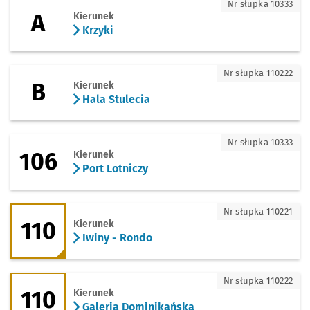
A - kierunek Krzyki
Nr słupka 10333
A
Kierunek
Krzyki
B - kierunek Hala Stulecia
Nr słupka 110222
B
Kierunek
Hala Stulecia
106 - kierunek Port Lotniczy
Nr słupka 10333
106
Kierunek
Port Lotniczy
110 - kierunek Iwiny - Rondo
Nr słupka 110221
110
Kierunek
Iwiny - Rondo
110 - kierunek Galeria Dominikańska
Nr słupka 110222
110
Kierunek
Galeria Dominikańska