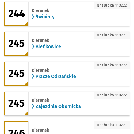
244 - kierunek Świniary
Nr słupka 110222
244
Kierunek
Świniary
245 - kierunek Bieńkowice
Nr słupka 110221
245
Kierunek
Bieńkowice
245 - kierunek Pracze Odrzańskie
Nr słupka 110222
245
Kierunek
Pracze Odrzańskie
245 - kierunek Zajezdnia Obornicka
Nr słupka 110222
245
Kierunek
Zajezdnia Obornicka
246 - kierunek Kozanów
Nr słupka 110221
246
Kierunek