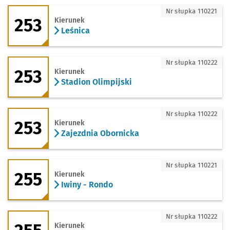
253 - kierunek Leśnica
Nr słupka 110221
253
Kierunek
Leśnica
253 - kierunek Stadion Olimpijski
Nr słupka 110222
253
Kierunek
Stadion Olimpijski
253 - kierunek Zajezdnia Obornicka
Nr słupka 110222
253
Kierunek
Zajezdnia Obornicka
255 - kierunek Iwiny - Rondo
Nr słupka 110221
255
Kierunek
Iwiny - Rondo
255 - kierunek Bartoszowice
Nr słupka 110222
Kierunek