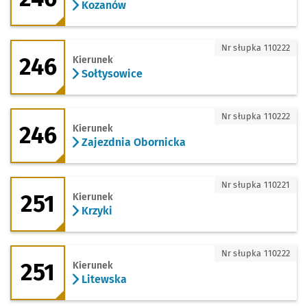
Kozanów
246 - kierunek Sołtysowice
Nr słupka 110222
246
Kierunek
Sołtysowice
246 - kierunek Zajezdnia Obornicka
Nr słupka 110222
246
Kierunek
Zajezdnia Obornicka
251 - kierunek Krzyki
Nr słupka 110221
251
Kierunek
Krzyki
251 - kierunek Litewska
Nr słupka 110222
251
Kierunek
Litewska