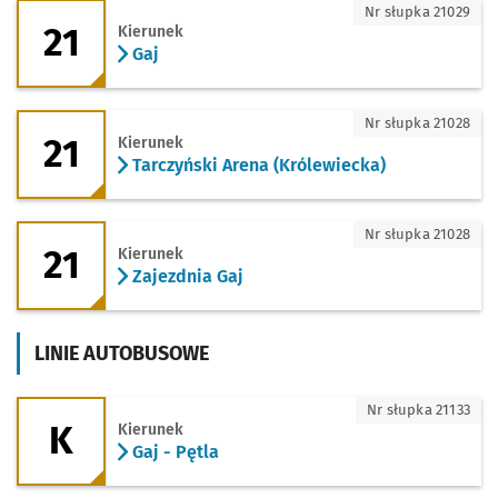
21 - kierunek Gaj
Nr słupka 21029
21
Kierunek
Gaj
21 - kierunek Tarczyński Arena (Królewi
Nr słupka 21028
21
Kierunek
Tarczyński Arena (Królewiecka)
21 - kierunek Zajezdnia Gaj
Nr słupka 21028
21
Kierunek
Zajezdnia Gaj
LINIE AUTOBUSOWE
K - kierunek Gaj - Pętla
Nr słupka 21133
K
Kierunek
Gaj - Pętla