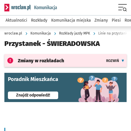
Serwis informacyjny wroclaw.pl podserwis: Komunikacja
Menu
Aktualności
Rozkłady
Komunikacja miejska
Zmiany
Piesi
Row
wroclaw.pl
Komunikacja
Rozkłady jazdy MPK
Linie na przystank
Przystanek -
ŚWIERADOWSKA
Zmiany w rozkładach
ROZWIŃ
Poradnik Mieszkańca
- otworzy się w nowej karcie
Znajdź odpowiedź!