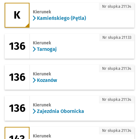
K - kierunek Kamieńskiego (Pętla)
Nr słupka 21134
K
Kierunek
Kamieńskiego (Pętla)
136 - kierunek Tarnogaj
Nr słupka 21133
136
Kierunek
Tarnogaj
136 - kierunek Kozanów
Nr słupka 21134
136
Kierunek
Kozanów
136 - kierunek Zajezdnia Obornicka
Nr słupka 21134
136
Kierunek
Zajezdnia Obornicka
143 - kierunek Kminkowa
Nr słupka 21134
Kierunek