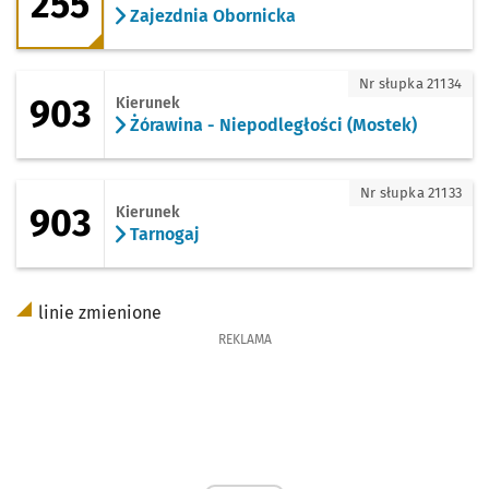
255
Zajezdnia Obornicka
903 - kierunek Żórawina - Niepodległoś
Nr słupka 21134
903
Kierunek
Żórawina - Niepodległości (Mostek)
903 - kierunek Tarnogaj
Nr słupka 21133
903
Kierunek
Tarnogaj
linie zmienione
REKLAMA