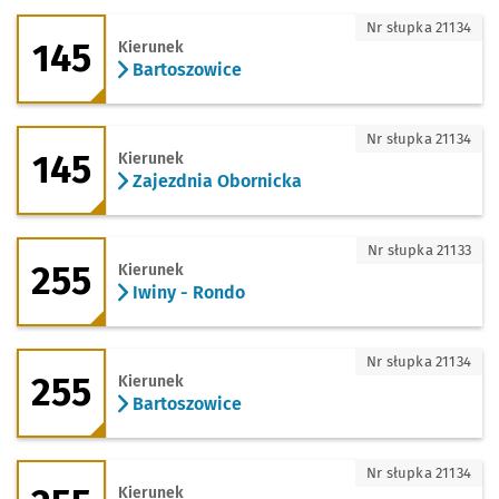
145 - kierunek Bartoszowice
Nr słupka 21134
145
Kierunek
Bartoszowice
145 - kierunek Zajezdnia Obornicka
Nr słupka 21134
145
Kierunek
Zajezdnia Obornicka
255 - kierunek Iwiny - Rondo
Nr słupka 21133
255
Kierunek
Iwiny - Rondo
255 - kierunek Bartoszowice
Nr słupka 21134
255
Kierunek
Bartoszowice
255 - kierunek Zajezdnia Obornicka
Nr słupka 21134
Kierunek