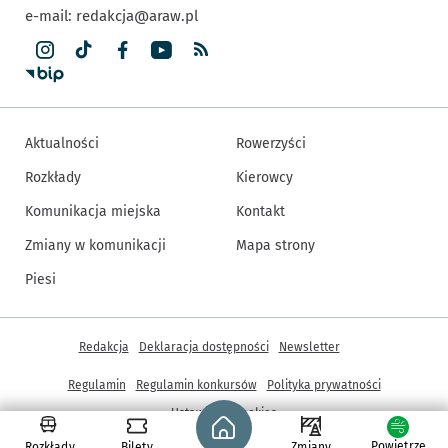
e-mail:
redakcja@araw.pl
Aktualności
Rowerzyści
Rozkłady
Kierowcy
Komunikacja miejska
Kontakt
Zmiany w komunikacji
Mapa strony
Piesi
Inne informacje
Redakcja
Deklaracja dostępności
Newsletter
Regulamin
Regulamin konkursów
Polityka prywatności
Strona główna - wroclaw.pl
Ustawienia cookies
Powietrze
Rozkłady
Bilety
Zmiany