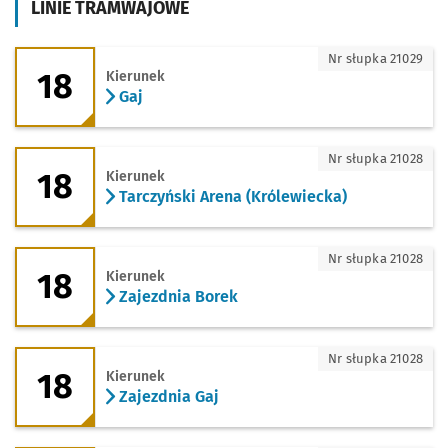
LINIE TRAMWAJOWE
18 - kierunek Gaj
Nr słupka 21029
18
Kierunek
Gaj
18 - kierunek Tarczyński Arena (Królew
Nr słupka 21028
18
Kierunek
Tarczyński Arena (Królewiecka)
18 - kierunek Zajezdnia Borek
Nr słupka 21028
18
Kierunek
Zajezdnia Borek
18 - kierunek Zajezdnia Gaj
Nr słupka 21028
18
Kierunek
Zajezdnia Gaj