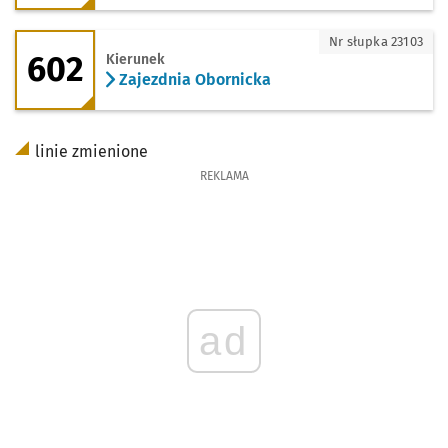
602 - kierunek Zajezdnia Obornicka
Nr słupka 23103
602
Kierunek
Zajezdnia Obornicka
linie zmienione
REKLAMA
ad