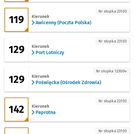
119 - kierunek Awicenny (Poczta Polska
Nr słupka 23103
119
Kierunek
Awicenny (Poczta Polska)
129 - kierunek Port Lotniczy
Nr słupka 23103
129
Kierunek
Port Lotniczy
129 - kierunek Poświęcka (Ośrodek Zdr
Nr słupka 123004
129
Kierunek
Poświęcka (Ośrodek Zdrowia)
142 - kierunek Paprotna
Nr słupka 23103
142
Kierunek
Paprotna
246 - kierunek Kozanów
Nr słupka 23103