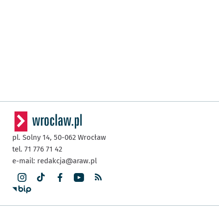
pl. Solny 14,
50-062
Wrocław
tel. 71 776 71 42
e-mail:
redakcja@araw.pl