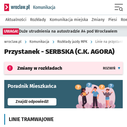
Serwis informacyjny wroclaw.pl podserwis: Komunikacja
Menu
Aktualności
Rozkłady
Komunikacja miejska
Zmiany
Piesi
Row
UWAGA!
Duże utrudnienia na autostradzie A4 pod Wrocławiem
wroclaw.pl
Komunikacja
Rozkłady jazdy MPK
Linie na przystanku 
Przystanek -
SERBSKA (C.K. AGORA)
Zmiany w rozkładach
ROZWIŃ
Poradnik Mieszkańca
- otworzy się w nowej karcie
Znajdź odpowiedź!
LINIE TRAMWAJOWE