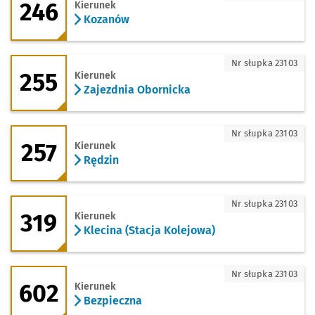
246
Kierunek
Kozanów
255 - kierunek Zajezdnia Obornicka
Nr słupka 23103
255
Kierunek
Zajezdnia Obornicka
257 - kierunek Rędzin
Nr słupka 23103
257
Kierunek
Rędzin
319 - kierunek Klecina (Stacja Kolejowa
Nr słupka 23103
319
Kierunek
Klecina (Stacja Kolejowa)
602 - kierunek Bezpieczna
Nr słupka 23103
602
Kierunek
Bezpieczna