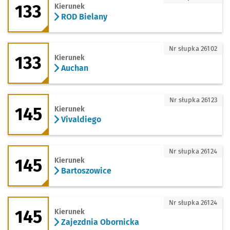
133
Kierunek
ROD Bielany
133 - kierunek Auchan
Nr słupka 26102
133
Kierunek
Auchan
145 - kierunek Vivaldiego
Nr słupka 26123
145
Kierunek
Vivaldiego
145 - kierunek Bartoszowice
Nr słupka 26124
145
Kierunek
Bartoszowice
145 - kierunek Zajezdnia Obornicka
Nr słupka 26124
145
Kierunek
Zajezdnia Obornicka