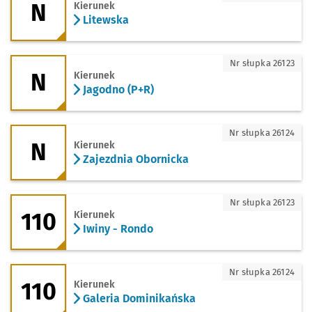
N
Kierunek
Litewska
N - kierunek Jagodno (P+R)
Nr słupka 26123
N
Kierunek
Jagodno (P+R)
N - kierunek Zajezdnia Obornicka
Nr słupka 26124
N
Kierunek
Zajezdnia Obornicka
110 - kierunek Iwiny - Rondo
Nr słupka 26123
110
Kierunek
Iwiny - Rondo
110 - kierunek Galeria Dominikańska
Nr słupka 26124
110
Kierunek
Galeria Dominikańska