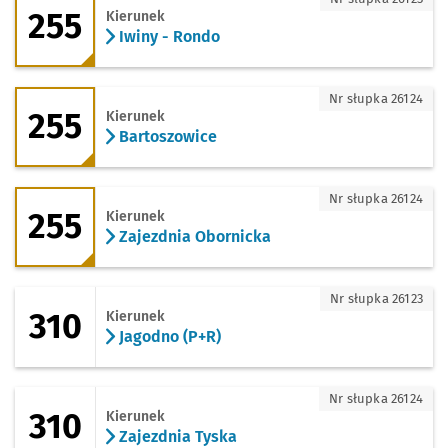
255
Kierunek
Iwiny - Rondo
255 - kierunek Bartoszowice
Nr słupka 26124
255
Kierunek
Bartoszowice
255 - kierunek Zajezdnia Obornicka
Nr słupka 26124
255
Kierunek
Zajezdnia Obornicka
310 - kierunek Jagodno (P+R)
Nr słupka 26123
310
Kierunek
Jagodno (P+R)
310 - kierunek Zajezdnia Tyska
Nr słupka 26124
310
Kierunek
Zajezdnia Tyska