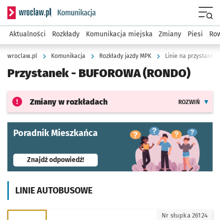
Serwis informacyjny wroclaw.pl podserwis: Komunikacja
Menu
Aktualności
Rozkłady
Komunikacja miejska
Zmiany
Piesi
Row
wroclaw.pl
Komunikacja
Rozkłady jazdy MPK
Linie na przystanku
Przystanek -
BUFOROWA (RONDO)
Zmiany w rozkładach
ROZWIŃ
Poradnik Mieszkańca
- otworzy się w nowej karcie
Znajdź odpowiedź!
LINIE AUTOBUSOWE
N - kierunek Litewska
Nr słupka 26124