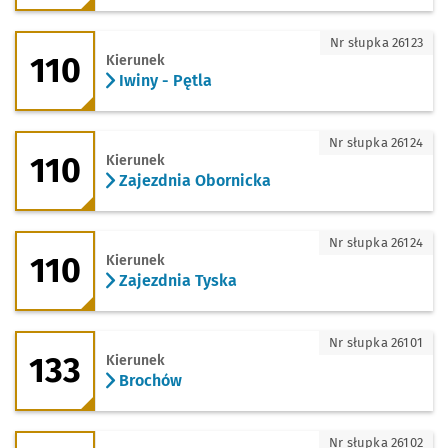
110 - kierunek Iwiny - Pętla
Nr słupka 26123
110
Kierunek
Iwiny - Pętla
110 - kierunek Zajezdnia Obornicka
Nr słupka 26124
110
Kierunek
Zajezdnia Obornicka
110 - kierunek Zajezdnia Tyska
Nr słupka 26124
110
Kierunek
Zajezdnia Tyska
133 - kierunek Brochów
Nr słupka 26101
133
Kierunek
Brochów
133 - kierunek ROD Bielany
Nr słupka 26102