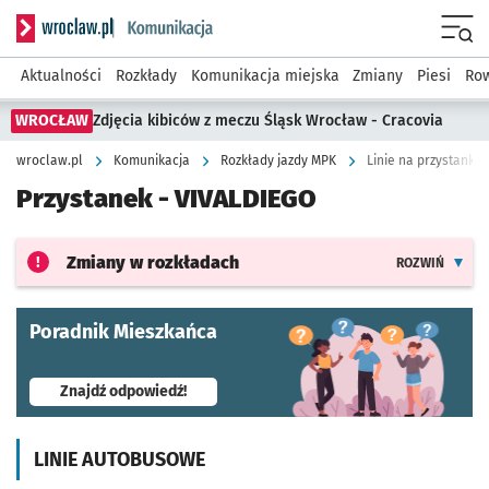
Serwis informacyjny wroclaw.pl podserwis: Komunikacja
Menu
Aktualności
Rozkłady
Komunikacja miejska
Zmiany
Piesi
Row
WROCŁAW
Zdjęcia kibiców z meczu Śląsk Wrocław - Cracovia
wroclaw.pl
Komunikacja
Rozkłady jazdy MPK
Linie na przystanku 
Przystanek -
VIVALDIEGO
Zmiany w rozkładach
ROZWIŃ
Poradnik Mieszkańca
- otworzy się w nowej karcie
Znajdź odpowiedź!
LINIE AUTOBUSOWE