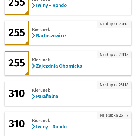
255
Iwiny - Rondo
255 - kierunek Bartoszowice
Nr słupka 26118
255
Kierunek
Bartoszowice
255 - kierunek Zajezdnia Obornicka
Nr słupka 26118
255
Kierunek
Zajezdnia Obornicka
310 - kierunek Parafialna
Nr słupka 26118
310
Kierunek
Parafialna
310 - kierunek Iwiny - Rondo
Nr słupka 26117
310
Kierunek
Iwiny - Rondo