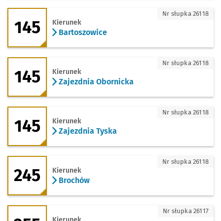
145 - kierunek Bartoszowice
Nr słupka 26118
145
Kierunek
Bartoszowice
145 - kierunek Zajezdnia Obornicka
Nr słupka 26118
145
Kierunek
Zajezdnia Obornicka
145 - kierunek Zajezdnia Tyska
Nr słupka 26118
145
Kierunek
Zajezdnia Tyska
245 - kierunek Brochów
Nr słupka 26118
245
Kierunek
Brochów
255 - kierunek Iwiny - Rondo
Nr słupka 26117
Kierunek