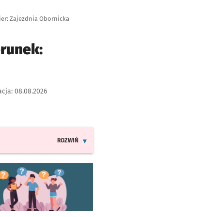
ier: Zajezdnia Obornicka
erunek:
acja:
08.08.2026
ROZWIŃ
INFORMACJE O ZMIANACH W ROZKŁADACH JAZDY LINII
worzy się w nowej karcie