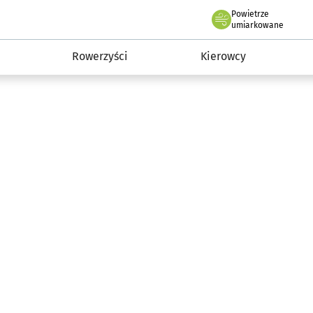
Powietrze
we Wrocławiu
munikacja
umiarkowane
Rowerzyści
Kierowcy