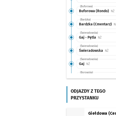
(Buforowa)
Buforowa (Rondo)
P
NŻ
(Bardzka)
Bardzka (Cmentarz)
N
(Świeradowska)
Gaj - Pętla
Przystanek
NŻ
(Świeradowska)
Świeradowska
Przys
NŻ
(Świeradowska)
Gaj
Przystanek na życ
NŻ
(Borowska)
Działkowa
Przystanek
NŻ
(Borowska)
ROD Bajki
Przystanek
ODJAZDY Z TEGO
NŻ
PRZYSTANKU
(Borowska)
Śliczna
Przystanek na
NŻ
(Borowska)
Giełdowa (Ce