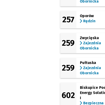
Obornicka
Oporów
257
Rędzin
Zwycięska
259
Zajezdnia
Obornicka
Pułtuska
259
Zajezdnia
Obornicka
Biskupice Po
602
Energy Soluti
I
Bezpieczna