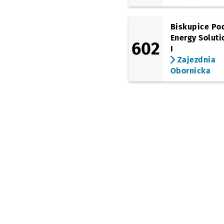
Biskupice Po
Energy Soluti
602
I
Zajezdnia
Obornicka