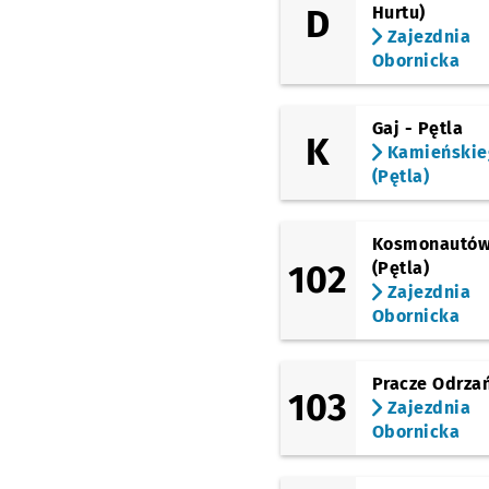
Borowska (Aquapark)
D
Hurtu)
Zajezdnia
(Borowska)
Dworzec Autobusowy
Obornicka
(Peronowa)
Dworzec Główny
Gaj - Pętla
K
Kamieńskie
(Kołłątaja)
Bastion Sakwowy
(Pętla)
(Kazimierza Wielkiego)
Galeria Dominikańska
Kosmonautó
(Kazimierza Wielkiego)
102
(Pętla)
Świdnicka
Zajezdnia
Obornicka
(Kazimierza Wielkiego)
Rynek
(Pomorska)
Pracze Odrza
Mosty Pomorskie
Pr
NŻ
103
Zajezdnia
Obornicka
(Pomorska)
Pomorska
(Pomorska)