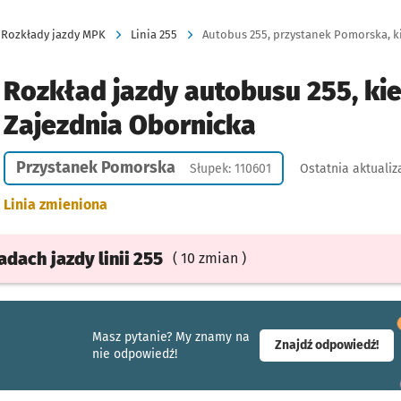
Rozkłady jazdy MPK
Linia 255
Autobus 255, przystanek Pomorska, k
Rozkład jazdy autobusu 255, ki
Zajezdnia Obornicka
Przystanek Pomorska
Słupek: 110601
Ostatnia aktualiz
Linia zmieniona
ładach
jazdy
linii 255
( 10 zmian )
Masz pytanie? My znamy na
- ot
Znajdź odpowiedź!
nie odpowiedź!