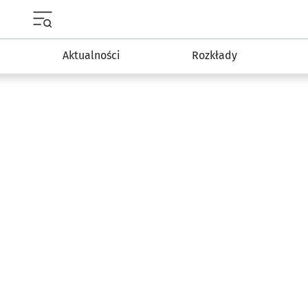
Menu główne portalu wroclaw.pl
Aktualności
Rozkłady