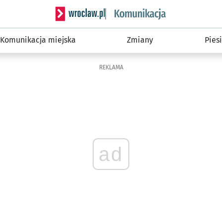
Serwis informacyjny wroclaw.pl podserwis: Ko
Komunikacja miejska
Zmiany
Piesi
REKLAMA
ad