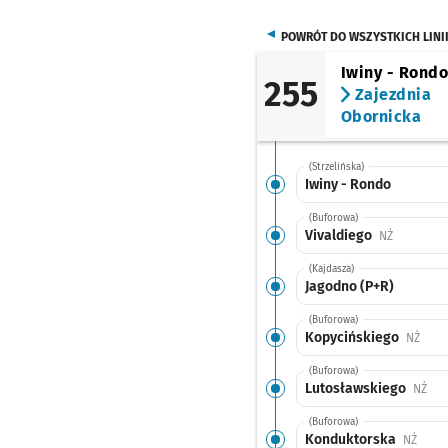
POWRÓT DO WSZYSTKICH LINI
Iwiny - Rond
255
Zajezdnia
Obornicka
(Strzelińska)
Iwiny - Rondo
(Buforowa)
Vivaldiego
Przystane
NŻ
(Kajdasza)
Jagodno (P+R)
(Buforowa)
Kopycińskiego
Przys
NŻ
(Buforowa)
Lutosławskiego
Prz
NŻ
(Buforowa)
Konduktorska
Przys
NŻ