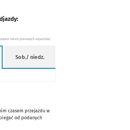
djazdy:
dstawie tabeli planowych odjazdów)
Sob./ niedz.
dnim czasem przejazdu w
dbiegać od podanych