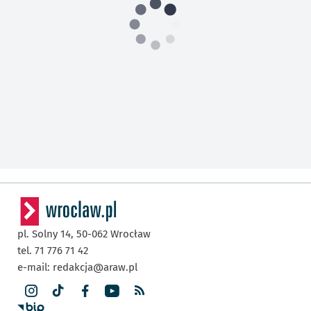
pl. Solny 14,
50-062
Wrocław
tel. 71 776 71 42
e-mail:
redakcja@araw.pl