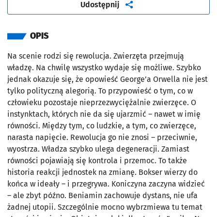
artykuł
Udostępnij
OPIS
Na scenie rodzi się rewolucja. Zwierzęta przejmują
władzę. Na chwilę wszystko wydaje się możliwe. Szybko
jednak okazuje się, że opowieść George’a Orwella nie jest
tylko polityczną alegorią. To przypowieść o tym, co w
człowieku pozostaje nieprzezwyciężalnie zwierzęce. O
instynktach, których nie da się ujarzmić – nawet w imię
równości. Między tym, co ludzkie, a tym, co zwierzęce,
narasta napięcie. Rewolucja go nie znosi – przeciwnie,
wyostrza. Władza szybko ulega degeneracji. Zamiast
równości pojawiają się kontrola i przemoc. To także
historia reakcji jednostek na zmianę. Bokser wierzy do
końca w ideały – i przegrywa. Koniczyna zaczyna widzieć
– ale zbyt późno. Beniamin zachowuje dystans, nie ufa
żadnej utopii. Szczególnie mocno wybrzmiewa tu temat