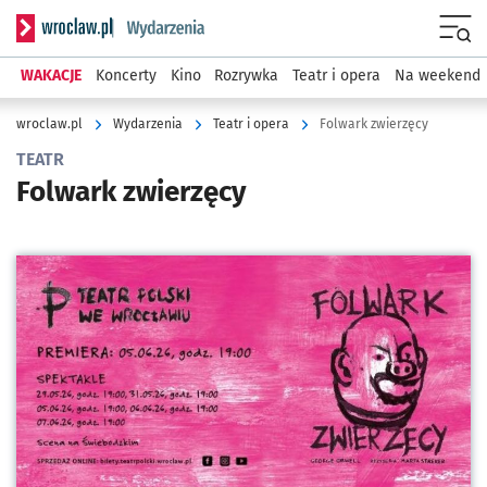
Serwis informacyjny wroclaw.pl podserwis: Wydarzenia
Menu
WAKACJE
Koncerty
Kino
Rozrywka
Teatr i opera
Na weekend
wroclaw.pl
Wydarzenia
Teatr i opera
Folwark zwierzęcy
TEATR
Folwark zwierzęcy
Kliknij, aby powiększyć