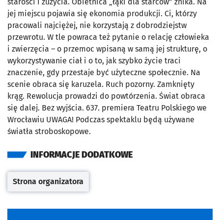
starości i zużycia. Obietnica „łąki dla starców” znika. Na
jej miejscu pojawia się ekonomia produkcji. Ci, którzy
pracowali najciężej, nie korzystają z dobrodziejstw
przewrotu. W tle powraca też pytanie o relację człowieka
i zwierzęcia – o przemoc wpisaną w samą jej strukturę, o
wykorzystywanie ciał i o to, jak szybko życie traci
znaczenie, gdy przestaje być użyteczne społecznie. Na
scenie obraca się karuzela. Ruch pozorny. Zamknięty
krąg. Rewolucja prowadzi do powtórzenia. Świat obraca
się dalej. Bez wyjścia. 637. premiera Teatru Polskiego we
Wrocławiu UWAGA! Podczas spektaklu będą używane
światła stroboskopowe.
INFORMACJE DODATKOWE
Strona organizatora
Otwiera się w nowej karcie