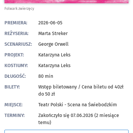
Folwark zwierzęcy
PREMIERA:
2026-06-05
REŻYSERIA:
Marta Streker
SCENARIUSZ:
George Orwell
PROJEKT:
Katarzyna Leks
KOSTIUMY:
Katarzyna Leks
DŁUGOŚĆ:
80 min
BILETY:
Wstęp biletowany
/ Cena biletu od 40zł
do 50 zł
MIEJSCE:
Teatr Polski - Scena na Świebodzkim
TERMINY:
Zakończyło się 07.06.2026 (2 miesiące
temu)